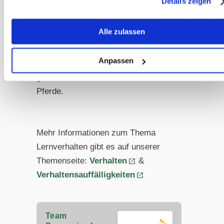
Details zeigen
motiviertes und konzentriertes Lernen.
Diese durchdachte
Alle zulassen
Belohnungsstrategie unterstützt nicht
nur den Trainingserfolg, sondern
Anpassen
berücksichtigt auch die
gesundheitlichen Bedürfnisse unserer
Pferde.
Mehr Informationen zum Thema
Lernverhalten gibt es auf unserer
Themenseite:
Verhalten
&
Verhaltensauffälligkeiten
Team