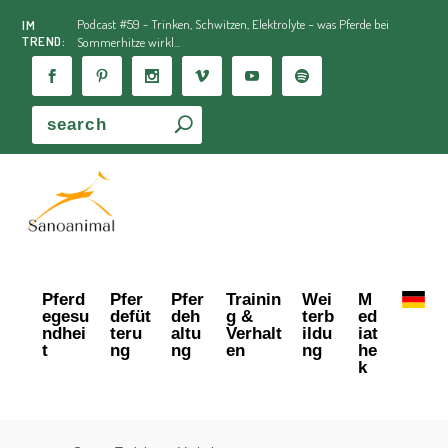
Podcast #59 - Trinken, Schwitzen, Elektrolyte – was Pferde bei
IM
TREND:
Sommerhitze wirkl...
Pferd
Pfer
Pfer
Trainin
Wei
M
egesu
defüt
deh
g &
terb
ed
ndhei
teru
altu
Verhalt
ildu
iat
t
ng
ng
en
ng
he
k