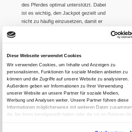
des Pferdes optimal unterstützt. Dabei
ist es wichtig, den Jackpot gezielt und
nicht zu häufig einzusetzen, damit er
seine besondere Bedeutung behält.
Das richtige Leckerli ist die
Basis für nachhaltigen
Diese Webseite verwendet Cookies
Trainingserfolg
Wir verwenden Cookies, um Inhalte und Anzeigen zu
Die Wahl der richtigen Belohnungen ist
personalisieren, Funktionen für soziale Medien anbieten zu
ein entscheidender Faktor für
können und die Zugriffe auf unsere Website zu analysieren.
Außerdem geben wir Informationen zu Ihrer Verwendung
erfolgreiches Training. Die
unserer Website an unsere Partner für soziale Medien,
Kombination aus gesunden Biostickies
Werbung und Analysen weiter. Unsere Partner führen diese
für die kontinuierliche Belohnung und
Informationen möglicherweise mit weiteren Daten zusammen
hochwertigen OKAPI Clickerlis für
die Sie ihnen bereitgestellt haben oder die sie im Rahmen Ihr
besondere Erfolgsmomente schafft
Nutzung der Dienste gesammelt haben.
optimale Voraussetzungen für