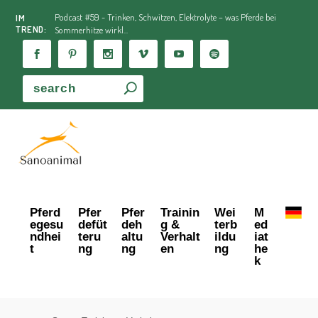
Podcast #59 - Trinken, Schwitzen, Elektrolyte – was Pferde bei
IM
TREND:
Sommerhitze wirkl...
Pferd
Pfer
Pfer
Trainin
Wei
M
egesu
defüt
deh
g &
terb
ed
ndhei
teru
altu
Verhalt
ildu
iat
t
ng
ng
en
ng
he
k