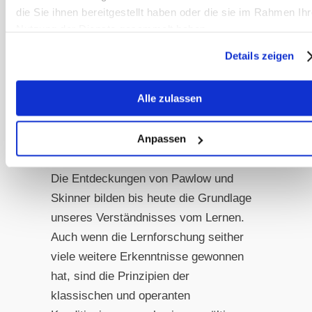
Verhaltens? → Operante
die Sie ihnen bereitgestellt haben oder die sie im Rahmen Ihr
Nutzung der Dienste gesammelt haben.
Konditionierung
Details zeigen
Die Antworten auf diese Fragen helfen
uns, Lernprozesse besser zu
Alle zulassen
verstehen und gezielter zu gestalten.
Ein Grundstein moderner
Anpassen
Lerntheorien
Die Entdeckungen von Pawlow und
Skinner bilden bis heute die Grundlage
unseres Verständnisses vom Lernen.
Auch wenn die Lernforschung seither
viele weitere Erkenntnisse gewonnen
hat, sind die Prinzipien der
klassischen und operanten