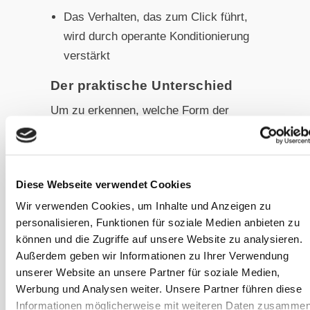
Das Verhalten, das zum Click führt,
wird durch operante Konditionierung
verstärkt
Der praktische Unterschied
Um zu erkennen, welche Form der
Konditionierung vorliegt, kann man
sich zwei einfache Fragen stellen:
Diese Webseite verwendet Cookies
Lernt das Tier eine Verbindung
Wir verwenden Cookies, um Inhalte und Anzeigen zu
zwischen zwei Ereignissen, ohne
personalisieren, Funktionen für soziale Medien anbieten zu
selbst aktiv zu werden? →
können und die Zugriffe auf unsere Website zu analysieren.
Klassische Konditionierung
Außerdem geben wir Informationen zu Ihrer Verwendung
unserer Website an unsere Partner für soziale Medien,
Lernt das Tier durch die
Werbung und Analysen weiter. Unsere Partner führen diese
Konsequenzen seines eigenen
Informationen möglicherweise mit weiteren Daten zusammen