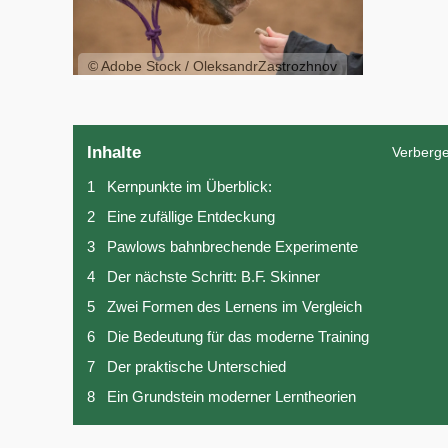
© Adobe Stock / OleksandrZastrozhnov
Inhalte
Verberg
1
Kernpunkte im Überblick:
2
Eine zufällige Entdeckung
3
Pawlows bahnbrechende Experimente
4
Der nächste Schritt: B.F. Skinner
5
Zwei Formen des Lernens im Vergleich
6
Die Bedeutung für das moderne Training
7
Der praktische Unterschied
8
Ein Grundstein moderner Lerntheorien