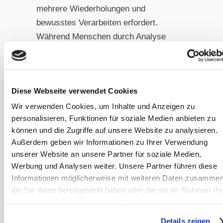
mehrere Wiederholungen und
bewusstes Verarbeiten erfordert.
Während Menschen durch Analyse
und Reflexion lernen, speichern Pferde
ihre Erfahrungen direkt im emotionalen
und prozeduralen Gedächtnis.
Diese Webseite verwendet Cookies
Bedeutung für das moderne
Wir verwenden Cookies, um Inhalte und Anzeigen zu
Training
personalisieren, Funktionen für soziale Medien anbieten zu
können und die Zugriffe auf unsere Website zu analysieren.
Das Verständnis dieser natürlichen
Außerdem geben wir Informationen zu Ihrer Verwendung
Lernmuster ist essentiell für
unserer Website an unsere Partner für soziale Medien,
erfolgreiches Training. Wenn wir
Werbung und Analysen weiter. Unsere Partner führen diese
verstehen, dass Pferde von Natur aus
Informationen möglicherweise mit weiteren Daten zusammen
die Sie ihnen bereitgestellt haben oder die sie im Rahmen Ihr
darauf programmiert sind, sozial zu
Nutzung der Dienste gesammelt haben.
lernen, können wir dies gezielt nutzen.
Ein erfahrenes Pferd kann zum
Details zeigen