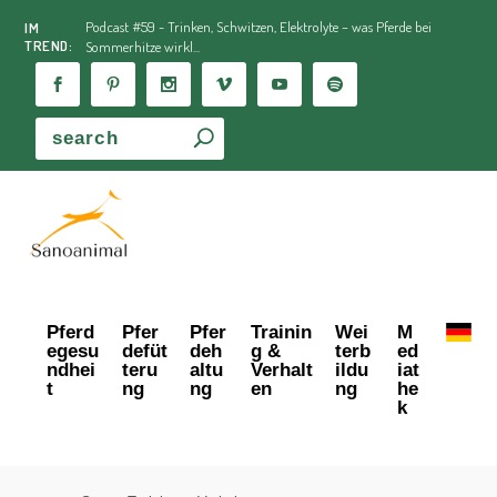
Podcast #59 - Trinken, Schwitzen, Elektrolyte – was Pferde bei
IM
TREND:
Sommerhitze wirkl...
Pferd
Pfer
Pfer
Trainin
Wei
M
egesu
defüt
deh
g &
terb
ed
ndhei
teru
altu
Verhalt
ildu
iat
t
ng
ng
en
ng
he
k