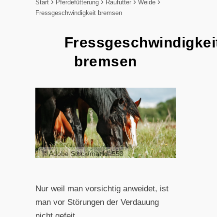
Start
Pferdefütterung
Raufutter
Weide
Fressgeschwindigkeit bremsen
Fressgeschwindigkei
bremsen
© Adobe Stock/matilda553
Nur weil man vorsichtig anweidet, ist
man vor Störungen der Verdauung
nicht gefeit.