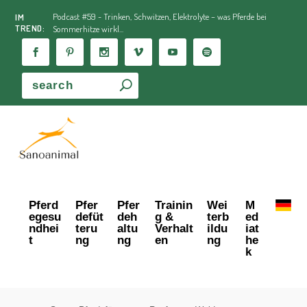
Podcast #59 - Trinken, Schwitzen, Elektrolyte – was Pferde bei
IM
TREND:
Sommerhitze wirkl...
Pferd
Pfer
Pfer
Trainin
Wei
M
egesu
defüt
deh
g &
terb
ed
ndhei
teru
altu
Verhalt
ildu
iat
t
ng
ng
en
ng
he
k