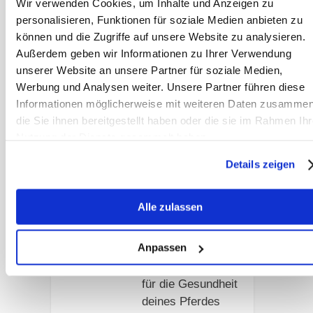
Schnitt für gutes
Wir verwenden Cookies, um Inhalte und Anzeigen zu
personalisieren, Funktionen für soziale Medien anbieten zu
Pferdeheu
können und die Zugriffe auf unsere Website zu analysieren.
entscheidend sind.
Außerdem geben wir Informationen zu Ihrer Verwendung
unserer Website an unsere Partner für soziale Medien,
Artikel lesen
Werbung und Analysen weiter. Unsere Partner führen diese
Informationen möglicherweise mit weiteren Daten zusammen
die Sie ihnen bereitgestellt haben oder die sie im Rahmen Ihr
Nicht alles, was
grün ist, ist für
Nutzung der Dienste gesammelt haben.
Pferde geeignet
Details zeigen
Grün heißt nicht
automatisch
Alle zulassen
gesund: Erfahre,
warum
Anpassen
Weidebewuchs
und Management
für die Gesundheit
deines Pferdes