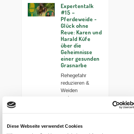
Expertentalk
#15 –
Pferdeweide -
Glück ohne
Reue: Karen und
Harald Küfe
über die
Geheimnisse
einer gesunden
Grasnarbe
Rehegefahr
reduzieren &
Weiden
verbessern:
Lerne, warum
langes Gras,
Bodenleben und
Diese Webseite verwendet Cookies
der richtige