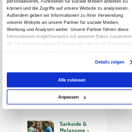
personalisieren, Funktionen für soziale Medien anbieten zu
Sarkoide &
können und die Zugriffe auf unsere Website zu analysieren.
Melanome
Außerdem geben wir Informationen zu Ihrer Verwendung
Geballtes Wissen
unserer Website an unsere Partner für soziale Medien,
Rund um Sarkoide
Werbung und Analysen weiter. Unsere Partner führen diese
& Melanome ►
Informationen möglicherweise mit weiteren Daten zusammen
Wie gefährlich
die Sie ihnen bereitgestellt haben oder die sie im Rahmen Ihr
sind diese
Nutzung der Dienste gesammelt haben.
wirklich? ► Hole
Details zeigen
dir deinen
Wissensvorsprung
im SANOANIMAL
Alle zulassen
Video✓
Anpassen
Artikel lesen
Sarkoide &
Melanome –