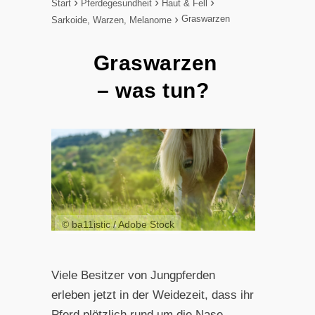
Start
Pferdegesundheit
Haut & Fell
Graswarzen
Sarkoide, Warzen, Melanome
Graswarzen
– was tun?
© ba11istic / Adobe Stock
Viele Besitzer von Jungpferden
erleben jetzt in der Weidezeit, dass ihr
Pferd plötzlich rund um die Nase