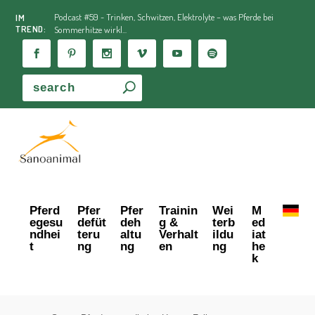
Podcast #59 - Trinken, Schwitzen, Elektrolyte – was Pferde bei
IM
TREND:
Sommerhitze wirkl...
Pferd
Pfer
Pfer
Trainin
Wei
M
egesu
defüt
deh
g &
terb
ed
ndhei
teru
altu
Verhalt
ildu
iat
t
ng
ng
en
ng
he
k