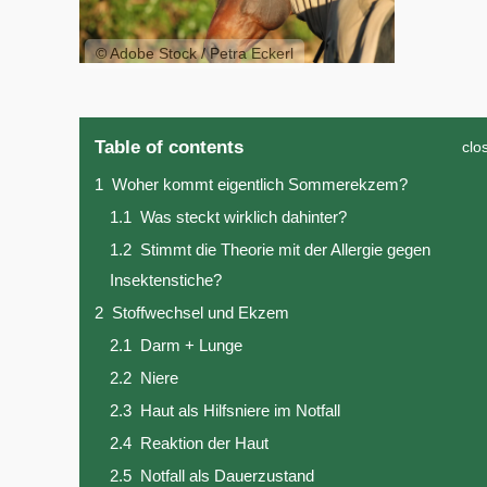
© Adobe Stock / Petra Eckerl
Table of contents
clo
1
Woher kommt eigentlich Sommerekzem?
1.1
Was steckt wirklich dahinter?
1.2
Stimmt die Theorie mit der Allergie gegen
Insektenstiche?
2
Stoffwechsel und Ekzem
2.1
Darm + Lunge
2.2
Niere
2.3
Haut als Hilfsniere im Notfall
2.4
Reaktion der Haut
2.5
Notfall als Dauerzustand