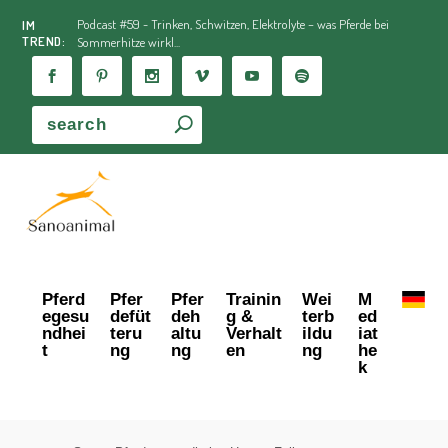
Podcast #59 - Trinken, Schwitzen, Elektrolyte – was Pferde bei
IM
TREND:
Sommerhitze wirkl...
Pferd
Pfer
Pfer
Trainin
Wei
M
egesu
defüt
deh
g &
terb
ed
ndhei
teru
altu
Verhalt
ildu
iat
t
ng
ng
en
ng
he
k