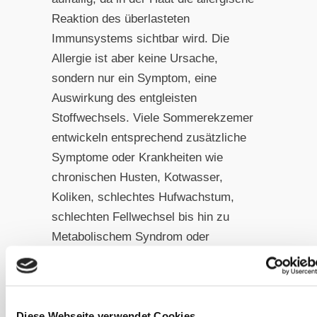
Reaktion des
überlasteten
Immunsystems sichtbar wird. Die
Allergie ist
aber keine Ursache,
sondern nur ein Symptom, eine
Aus
wirkung des entgleisten
Stoffwechsels. Viele Sommerekze
mer
entwickeln entsprechend zusätzliche
Symptome oder
Krankheiten wie
chronischen Husten, Kotwasser,
Koliken,
schlechtes Hufwachstum,
schlechten Fellwechsel bis hin zu
Metabolischem Syndrom oder
Cushing; sie sind oft müde
und
schlapp. Trotz Ekzemerdecke, Salben
und Cremes und
sogar Aufenthalten an
Diese Webseite verwendet Cookies
der See oder auf der Alm im Sommer