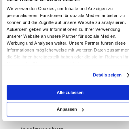
hilft nichts nachhaltig, sondern lindert
Wir verwenden Cookies, um Inhalte und Anzeigen zu
personalisieren, Funktionen für soziale Medien anbieten zu
nur vorübergehend
die Symptome.
können und die Zugriffe auf unsere Website zu analysieren.
Pferdebesitzer sind oft genauso
Außerdem geben wir Informationen zu Ihrer Verwendung
verzweifelt
wie ihre Pferde.
unserer Website an unsere Partner für soziale Medien,
Werbung und Analysen weiter. Unsere Partner führen diese
Was tun dagegen?
Informationen möglicherweise mit weiteren Daten zusammen
die Sie ihnen bereitgestellt haben oder die sie im Rahmen Ihr
Natürlich ist es zuerst am wichtigsten,
Nutzung der Dienste gesammelt haben.
den Stress des Pferdes durch eine
Ekzemerdecke zu reduzieren. Diese
Details zeigen
ist oft nach Therapiebeginn ein bis
zwei Sommer lang nötig. So
Alle zulassen
lange kann es dauern, den
Stoffwechsel zurück in sein
Anpassen
natürliches Gleichgewicht zu bringen.