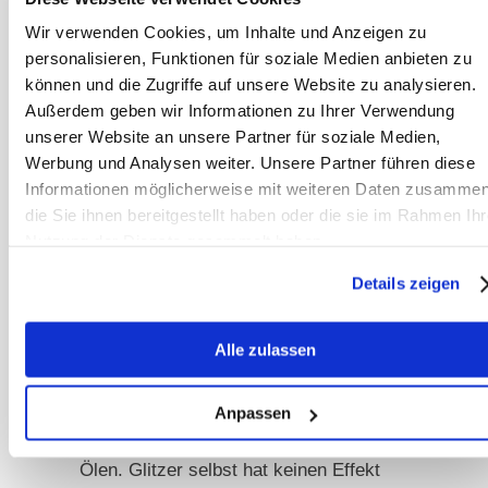
verursacht sein kann, die häufig
Wir verwenden Cookies, um Inhalte und Anzeigen zu
wiederum auch mit Strahlfäule oder
personalisieren, Funktionen für soziale Medien anbieten zu
subklinischer Hufrehe einhergehen. Es
können und die Zugriffe auf unsere Website zu analysieren.
hilft hier also nicht, den Huf behandeln
Außerdem geben wir Informationen zu Ihrer Verwendung
oder „glattschmirgeln“ zu wollen,
unserer Website an unsere Partner für soziale Medien,
sondern man muss sich anschauen,
Werbung und Analysen weiter. Unsere Partner führen diese
Informationen möglicherweise mit weiteren Daten zusammen
wo es im Stoffwechsel schief läuft und
die Sie ihnen bereitgestellt haben oder die sie im Rahmen Ihr
das therapieren, dann normalisiert
Nutzung der Dienste gesammelt haben.
sich auch das Hufwachstum.
Details zeigen
Was hat es mit Huf-Nagellack
bzw. Glitzerlack auf sich?
Alle zulassen
Diesen Nagellack kann man auf
verschiedene Arten herstellen, sowohl
Anpassen
mit Mineralöl als auch mit natürlichen
Ölen. Glitzer selbst hat keinen Effekt