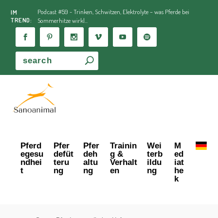
Podcast #59 - Trinken, Schwitzen, Elektrolyte – was Pferde bei
IM
TREND:
Sommerhitze wirkl...
Pferd
Pfer
Pfer
Trainin
Wei
M
egesu
defüt
deh
g &
terb
ed
ndhei
teru
altu
Verhalt
ildu
iat
t
ng
ng
en
ng
he
k