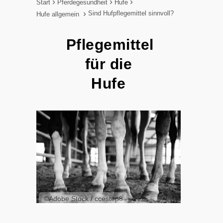
Start
Pferdegesundheit
Hufe
Sind Hufpflegemittel sinnvoll?
Hufe allgemein
Pflegemittel
für die
Hufe
©Adobe Stock / ccestep8