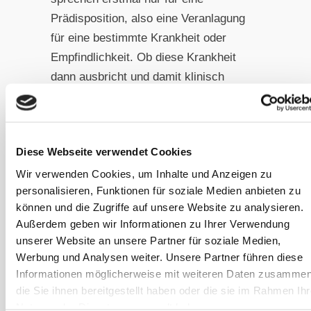
Prädisposition, also eine Veranlagung
für eine bestimmte Krankheit oder
Empfindlichkeit. Ob diese Krankheit
dann ausbricht und damit klinisch
relevant wird oder nicht, hängt unter
anderem von den Lebensbedingungen
wie Fütterung, Haltung,
Diese Webseite verwendet Cookies
Medikamentengaben, Stresslevel etc.
ab. Für das allergiegeplagte Pferd
Wir verwenden Cookies, um Inhalte und Anzeigen zu
personalisieren, Funktionen für soziale Medien anbieten zu
nutzt das also zunächst einmal wenig.
können und die Zugriffe auf unsere Website zu analysieren.
Die genaue Ursache ist also deutlich
Außerdem geben wir Informationen zu Ihrer Verwendung
hilfreicher, weil man dann weiß,
unserer Website an unsere Partner für soziale Medien,
welche Allergene man vermeiden
Werbung und Analysen weiter. Unsere Partner führen diese
sollte.
Informationen möglicherweise mit weiteren Daten zusammen
die Sie ihnen bereitgestellt haben oder die sie im Rahmen Ihr
Nutzung der Dienste gesammelt haben.
Allergie-Tests für Pferde