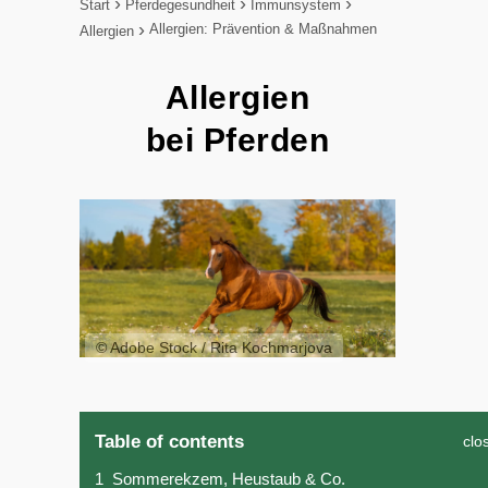
Start
Pferdegesundheit
Immunsystem
Allergien: Prävention & Maßnahmen
Allergien
Allergien
bei Pferden
© Adobe Stock / Rita Kochmarjova
Table of contents
clo
1
Sommerekzem, Heustaub & Co.