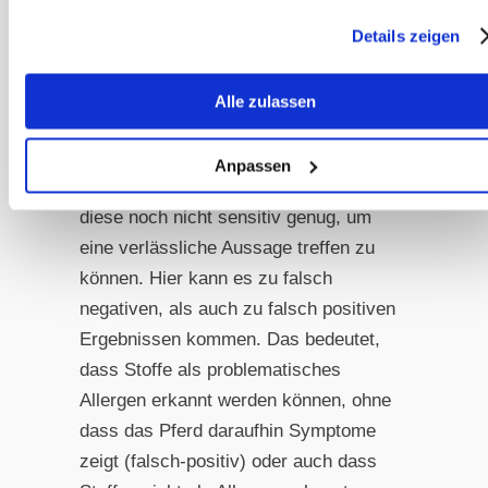
Mittlerweile gibt es mehrere
Details zeigen
Allergietests für Pferde. Bei meist
verwendeten sogenannten ELISAs
Alle zulassen
(Enzyme Linked Immuno Absorbance
Assay) werden die IgE-Antikörper im
Anpassen
Serum nachgewiesen. Allerdings sind
diese noch nicht sensitiv genug, um
eine verlässliche Aussage treffen zu
können. Hier kann es zu falsch
negativen, als auch zu falsch positiven
Ergebnissen kommen. Das bedeutet,
dass Stoffe als problematisches
Allergen erkannt werden können, ohne
dass das Pferd daraufhin Symptome
zeigt (falsch-positiv) oder auch dass