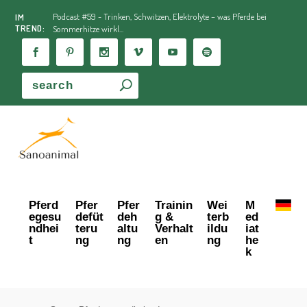
Podcast #59 - Trinken, Schwitzen, Elektrolyte – was Pferde bei
IM
TREND:
Sommerhitze wirkl...
Pferd
Pfer
Pfer
Trainin
Wei
M
egesu
defüt
deh
g &
terb
ed
ndhei
teru
altu
Verhalt
ildu
iat
t
ng
ng
en
ng
he
k