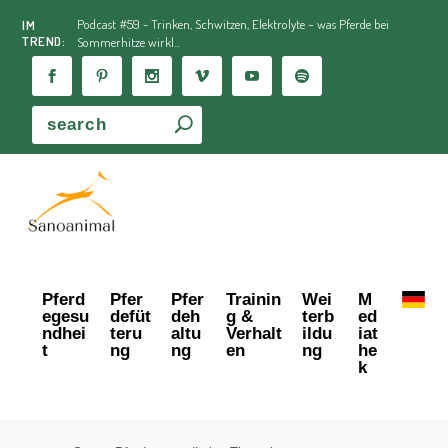
Podcast #59 - Trinken, Schwitzen, Elektrolyte – was Pferde bei
IM
TREND:
Sommerhitze wirkl...
Pferd
Pfer
Pfer
Trainin
Wei
M
egesu
defüt
deh
g &
terb
ed
ndhei
teru
altu
Verhalt
ildu
iat
t
ng
ng
en
ng
he
k