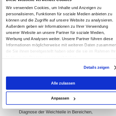
Wir verwenden Cookies, um Inhalte und Anzeigen zu
Beim MRT wird ein dreidimensionales
personalisieren, Funktionen für soziale Medien anbieten zu
Bild aller Gewebe mittels
können und die Zugriffe auf unsere Website zu analysieren.
Magnetfeldern und Radiowellen
Außerdem geben wir Informationen zu Ihrer Verwendung
hergestellt, es ist damit sozusagen
unserer Website an unsere Partner für soziale Medien,
Werbung und Analysen weiter. Unsere Partner führen diese
eine Kombination aus CT und
Informationen möglicherweise mit weiteren Daten zusammen
Ultraschall. Das erlaubt eine wirklich
die Sie ihnen bereitgestellt haben oder die sie im Rahmen Ihr
hohe Aussagekraft, da einerseits alle
Nutzung der Dienste gesammelt haben.
Gewebe einbezogen werden und
Details zeigen
andererseits die Qualität der Bilder
hervorragend ist. Hier können fast
sämtliche Strukturen des Körpers
Alle zulassen
dargestellt werden, also Sehnen,
Knochen und das umliegende Gewebe.
Anpassen
Das ermöglicht vor allem eine genaue
Diagnose der Weichteile in Bereichen,