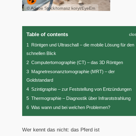
© Adobe Stock/tomasz koryl/EyeEm
Table of contents
clo
1
Röntgen und Ultraschall – die mobile Lösung für den
schnellen Blick
2
Computertomographie (CT) – das 3D Röntgen
3
Magnetresonanztomographie (MRT) – der
Goldstandard
4
Szintigraphie – zur Feststellung von Entzündungen
5
Thermographie – Diagnostik über Infrarotstrahlung
6
Was wann und bei welchen Problemen?
Wer kennt das nicht: das Pferd ist