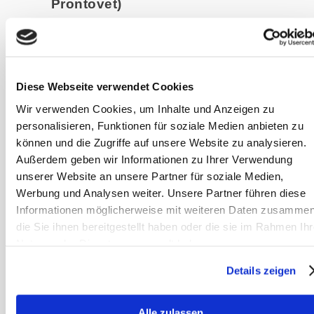
Prontovet)
Häufiger Bestandteil in
Wundspüllösungen für Tiere, gilt als
sehr verträglich und zur längerfristigen
Diese Webseite verwendet Cookies
Anwendung geeignet, auch in
empfindlichen Bereichen. Im
Wir verwenden Cookies, um Inhalte und Anzeigen zu
personalisieren, Funktionen für soziale Medien anbieten zu
Humanbereich gehört es zu den
können und die Zugriffe auf unsere Website zu analysieren.
Wundantiseptika der ersten Wahl, da
Außerdem geben wir Informationen zu Ihrer Verwendung
es eine breite antimikrobielle
unserer Website an unsere Partner für soziale Medien,
Effektivität bei hoher Verträglichkeit
Werbung und Analysen weiter. Unsere Partner führen diese
besitzt.
Informationen möglicherweise mit weiteren Daten zusammen
die Sie ihnen bereitgestellt haben oder die sie im Rahmen Ihr
Natriumhypochlorid,
Nutzung der Dienste gesammelt haben.
hypochlorige Säure (zum
Details zeigen
Beispiel Saltisept oder
Vetericyn.VF)
Alle zulassen