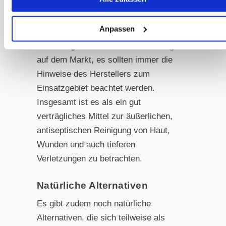
Sollte nicht gleichzeitig in Kombination
mit anderen Produkten verwendet
Anpassen
werden. Es gibt sehr unterschiedliche
Dosierungen und Zusammenstellungen
auf dem Markt, es sollten immer die
Hinweise des Herstellers zum
Einsatzgebiet beachtet werden.
Insgesamt ist es als ein gut
verträgliches Mittel zur äußerlichen,
antiseptischen Reinigung von Haut,
Wunden und auch tieferen
Verletzungen zu betrachten.
Natürliche Alternativen
Es gibt zudem noch natürliche
Alternativen, die sich teilweise als