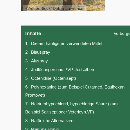
©AdobeStock/ Debra Lawrence
Inhalte
Verberg
1
Die am häufigsten verwendeten Mittel
2
Blauspray
3
Aluspray
4
Jodlösungen und PVP-Jodsalben
5
Octenidine (Octenisept)
6
Polyhexanide (zum Beispiel Cutamed, Equihexan,
Prontovet)
7
Natriumhypochlorid, hypochlorige Säure (zum
Beispiel Saltisept oder Vetericyn.VF)
8
Natürliche Alternativen
9
Manuka Honig