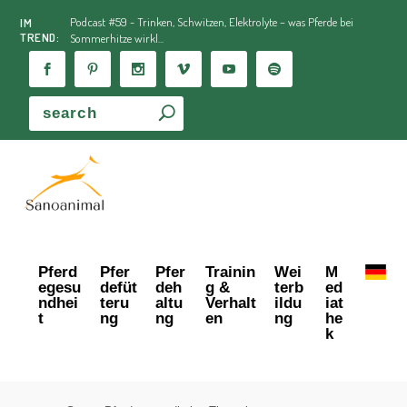
Podcast #59 - Trinken, Schwitzen, Elektrolyte – was Pferde bei
IM
TREND:
Sommerhitze wirkl...
Pferd
Pfer
Pfer
Trainin
Wei
M
egesu
defüt
deh
g &
terb
ed
ndhei
teru
altu
Verhalt
ildu
iat
t
ng
ng
en
ng
he
k