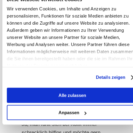
nicht sehen kann, ob es einen Reflux
aus dem Dünndarm in den Magen gibt.
Wir verwenden Cookies, um Inhalte und Anzeigen zu
personalisieren, Funktionen für soziale Medien anbieten zu
können und die Zugriffe auf unsere Website zu analysieren.
Daher weder Futter noch Wasser
Außerdem geben wir Informationen zu Ihrer Verwendung
anbieten, auch wenn es länger dauern
unserer Website an unsere Partner für soziale Medien,
sollte, bis der Tierarzt endlich auf den
Werbung und Analysen weiter. Unsere Partner führen diese
Hof fährt. Jeder weiß, dass sich in der
Informationen möglicherweise mit weiteren Daten zusammen
Situation die Warteminuten zu Stunden
die Sie ihnen bereitgestellt haben oder die sie im Rahmen Ihr
Nutzung der Dienste gesammelt haben.
zu dehnen scheinen und man will doch
unbedingt etwas tun. Aber das beste,
Details zeigen
was man jetzt tun kann, ist führen,
warm halten und selber ruhig bleiben,
Alle zulassen
um den eigenen Stress nicht auch
noch auf das Pferd zu übertragen.
Anpassen
Ja, man fühlt sich bei Kolik immer
schrecklich hilflos und möchte gern