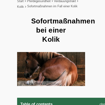
Start
Pferdegesundheit
Verdauungstrakt
Sofortmaßnahmen im Fall einer Kolik
Kolik
Sofortmaßnahmen
bei einer
Kolik
© Adobe Stock / r_simmer
Table of contents
clo