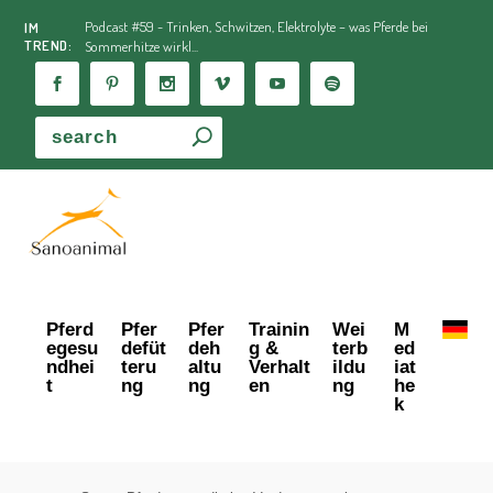
Podcast #59 - Trinken, Schwitzen, Elektrolyte – was Pferde bei
IM
TREND:
Sommerhitze wirkl...
Pferd
Pfer
Pfer
Trainin
Wei
M
egesu
defüt
deh
g &
terb
ed
ndhei
teru
altu
Verhalt
ildu
iat
t
ng
ng
en
ng
he
k