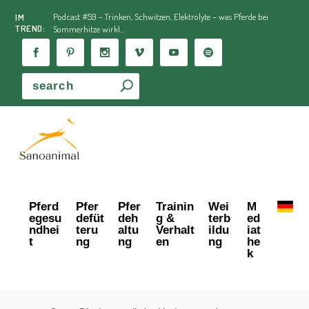
Podcast #59 - Trinken, Schwitzen, Elektrolyte – was Pferde bei
IM
TREND:
Sommerhitze wirkl...
Pferd
Pfer
Pfer
Trainin
Wei
M
egesu
defüt
deh
g &
terb
ed
ndhei
teru
altu
Verhalt
ildu
iat
t
ng
ng
en
ng
he
k