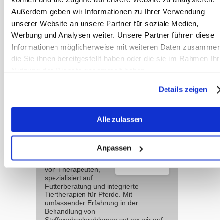
Magenwände zu unterstützen.
Außerdem geben wir Informationen zu Ihrer Verwendung
unserer Website an unsere Partner für soziale Medien,
Mehr zum Thema:
Magengeschwüre
Werbung und Analysen weiter. Unsere Partner führen diese
bei Pferden
Informationen möglicherweise mit weiteren Daten zusammen
die Sie ihnen bereitgestellt haben oder die sie im Rahmen Ihr
Nutzung der Dienste gesammelt haben.
oder im Video:
Hat mein Pferd
Magengeschwüre?
Details zeigen
Alle zulassen
Team
Sanoanimal
Anpassen
Wir sind ein
erfahrenes Team
von Therapeuten,
spezialisiert auf
Futterberatung und integrierte
Tiertherapien für Pferde. Mit
umfassender Erfahrung in der
Behandlung von
Stoffwechselproblemen setzen wir auf