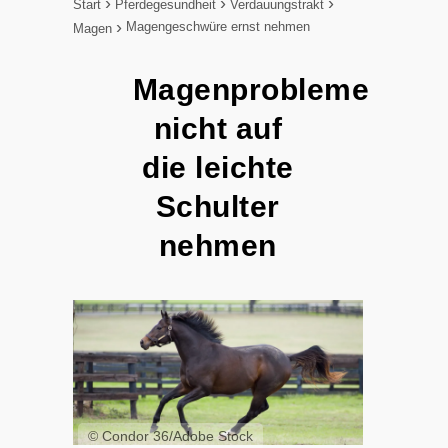
Start
Pferdegesundheit
Verdauungstrakt
Magengeschwüre ernst nehmen
Magen
Magenprobleme
nicht auf
die leichte
Schulter
nehmen
© Condor 36/Adobe Stock