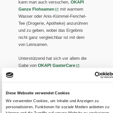
kann man auch versuchen,
OKAPI
Ganze Flohsamen
mit warmem
Wasser oder Anis-Kümmel-Fenchel-
Tee (Drogerie, Apotheke) anzurühren
und zu geben, wobei das Ergebnis
nicht ganz vergleichbar ist mit dem
von Leinsamen.
Unterstützend hat sich vor allem die
Gabe von
OKAPI GasterCare
erwiesen, das speziell für
magenempfindliche Pferde entwickelt
wurde. Es kann auch vorbeugend oder
Diese Webseite verwendet Cookies
vor größeren Stressphasen wie
Stallwechsel etc. gegeben werden, um
Wir verwenden Cookies, um Inhalte und Anzeigen zu
personalisieren, Funktionen für soziale Medien anbieten zu
das physiologische Gleichgewicht der
können und die Zugriffe auf unsere Website zu analysieren.