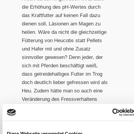
die Erhöhung des pH-Wertes durch
das Kraftfutter auf keinen Fall dazu
dienen soll, Läsionen am Magen zu
heilen. Wäre da nicht die gleichzeitige
Fütterung von Heucobs statt Pellets
und Hafer mit und ohne Zusatz
sinnvoller gewesen? Denn jeder, der
sich mit Pferden beschäftigt weiß,
dass getreidehaltiges Futter im Trog
doch deutlich lieber gefressen wird als
Heu. Zudem hätte man so auch eine
Veränderung des Fressverhaltens
durch die Magensonde bei den Heu-
ad-libitum-Pferden analysieren
können, denn alles, was im Trog
angeboten wird, ist attraktiver als Heu.
Diese Webseite verwendet Cookies