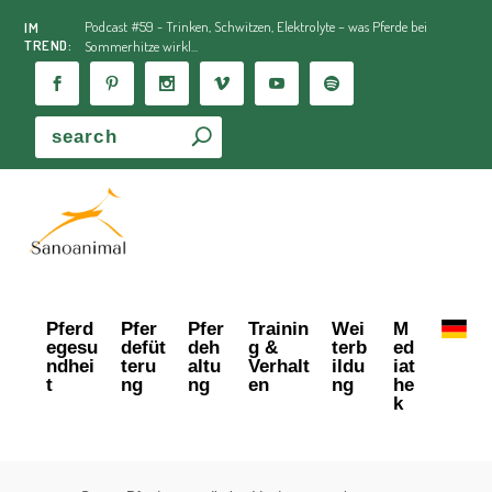
Podcast #59 - Trinken, Schwitzen, Elektrolyte – was Pferde bei
IM
TREND:
Sommerhitze wirkl...
Pferd
Pfer
Pfer
Trainin
Wei
M
egesu
defüt
deh
g &
terb
ed
ndhei
teru
altu
Verhalt
ildu
iat
t
ng
ng
en
ng
he
k