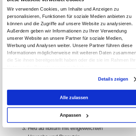
Die Pferde in der Kraftfutter- und
Wir verwenden Cookies, um Inhalte und Anzeigen zu
Pronutrin-Gruppe wurden also
personalisieren, Funktionen für soziale Medien anbieten zu
können und die Zugriffe auf unsere Website zu analysieren.
vermutlich eher dazu animiert zu
Außerdem geben wir Informationen zu Ihrer Verwendung
fressen als die Pferde in der Heu-ad-
unserer Website an unsere Partner für soziale Medien,
libitum Gruppe, denen ein zusätzlicher
Werbung und Analysen weiter. Unsere Partner führen diese
Anreiz fehlte. Wollte man wirklich
Informationen möglicherweise mit weiteren Daten zusammen
vergleichbare Daten, dann wäre eine
die Sie ihnen bereitgestellt haben oder die sie im Rahmen Ihr
sinnvolle Aufteilung der
Nutzung der Dienste gesammelt haben.
Fütterungsschemata:
Details zeigen
Heu ad libitum
Alle zulassen
Heu ad libitum mit eingeweichten
Anpassen
Heucobs
Heu ad libitum mit eingeweichten