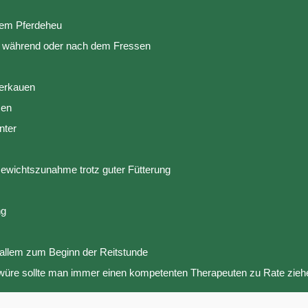
tem Pferdeheu
e während oder nach dem Fressen
eerkauen
sen
nter
ewichtszunahme trotz guter Fütterung
ng
 allem zum Beginn der Reitstunde
üre sollte man immer einen kompetenten Therapeuten zu Rate zieh