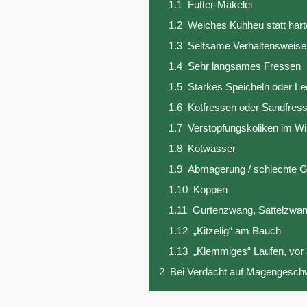
1.1
Futter-Mäkelei
1.2
Weiches Kuhheu statt har
1.3
Seltsame Verhaltensweis
1.4
Sehr langsames Fressen
1.5
Starkes Speicheln oder L
1.6
Kotfressen oder Sandfres
1.7
Verstopfungskoliken im Wi
1.8
Kotwasser
1.9
Abmagerung / schlechte G
1.10
Koppen
1.11
Gurtenzwang, Sattelzwa
1.12
„Kitzelig“ am Bauch
1.13
„Klemmiges“ Laufen, vor
2
Bei Verdacht auf Magengeschw