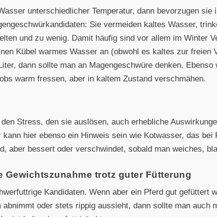
Wasser unterschiedlicher Temperatur, dann bevorzugen sie
ngeschwürkandidaten: Sie vermeiden kaltes Wasser, trinken
lten und zu wenig. Damit häufig sind vor allem im Winter Ve
nen Kübel warmes Wasser an (obwohl es kaltes zur freien Ve
 Liter, dann sollte man an Magengeschwüre denken. Ebenso 
cobs warm fressen, aber in kaltem Zustand verschmähen.
en Stress, den sie auslösen, auch erhebliche Auswirkunge
 kann hier ebenso ein Hinweis sein wie Kotwasser, das bei 
d, aber bessert oder verschwindet, sobald man weiches, blat
 Gewichtszunahme trotz guter Fütterung
chwerfuttrige Kandidaten. Wenn aber ein Pferd gut gefüttert w
 abnimmt oder stets rippig aussieht, dann sollte man auc