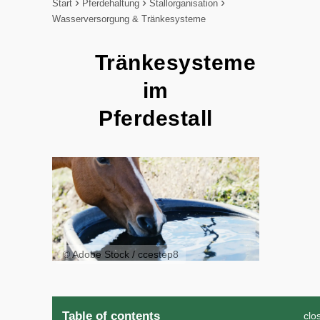
Start
Pferdehaltung
Stallorganisation
Wasserversorgung & Tränkesysteme
Tränkesysteme
im
Pferdestall
© Adobe Stock / ccestep8
Table of contents
clo