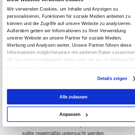
Verbindung zur Wasserquelle ohne
Wir verwenden Cookies, um Inhalte und Anzeigen zu
lange Leitungswege. Das Wasser ist
personalisieren, Funktionen für soziale Medien anbieten zu
können und die Zugriffe auf unsere Website zu analysieren.
meist kälter und frischer als aus dem
Außerdem geben wir Informationen zu Ihrer Verwendung
normalen Leitungssystem. Balltränken
unserer Website an unsere Partner für soziale Medien,
sind robust und funktionieren auch bei
Werbung und Analysen weiter. Unsere Partner führen diese
niedrigem Wasserdruck zuverlässig.
Informationen möglicherweise mit weiteren Daten zusammen
Die Kosten liegen zwischen 80 und
die Sie ihnen bereitgestellt haben oder die sie im Rahmen Ihr
250 Euro.
Nutzung der Dienste gesammelt haben.
Details zeigen
Problematisch ist jedoch die
Abhängigkeit von der Brunnenpumpe
Alle zulassen
und damit vom Strom. Fällt diese aus,
steht kein Wasser zur Verfügung.
Anpassen
Auch die Wasserqualität aus privaten
Brunnen ist nicht immer optimal und
sollte regelmäßig untersucht werden.