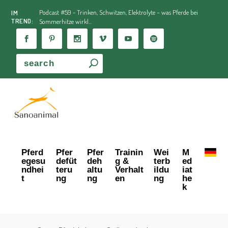
Podcast #59 - Trinken, Schwitzen, Elektrolyte – was Pferde bei
IM
TREND:
Sommerhitze wirkl...
Pferd
Pfer
Pfer
Trainin
Wei
M
egesu
defüt
deh
g &
terb
ed
ndhei
teru
altu
Verhalt
ildu
iat
t
ng
ng
en
ng
he
k