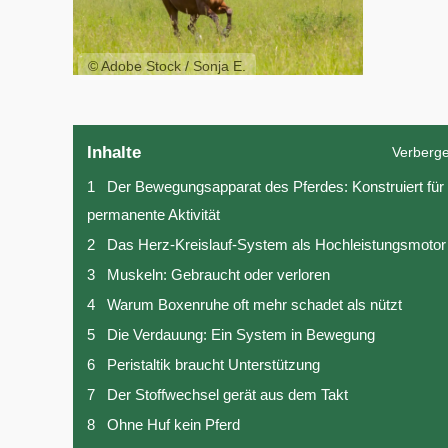
© Adobe Stock / Sonja E.
Inhalte
Verberg
1
Der Bewegungsapparat des Pferdes: Konstruiert für
permanente Aktivität
2
Das Herz-Kreislauf-System als Hochleistungsmotor
3
Muskeln: Gebraucht oder verloren
4
Warum Boxenruhe oft mehr schadet als nützt
5
Die Verdauung: Ein System in Bewegung
6
Peristaltik braucht Unterstützung
7
Der Stoffwechsel gerät aus dem Takt
8
Ohne Huf kein Pferd