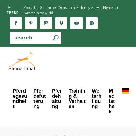
Podcast #59 - Trinken, Schwitzen, Elektrolyte – was Pferde bei
IM
TREND:
Sommerhitze wirkl...
Pferd
Pfer
Pfer
Trainin
Wei
M
egesu
defüt
deh
g &
terb
ed
ndhei
teru
altu
Verhalt
ildu
iat
t
ng
ng
en
ng
he
k