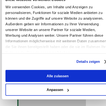
Schlechtere Heilung bei
Wir verwenden Cookies, um Inhalte und Anzeigen zu
Verletzungen
personalisieren, Funktionen für soziale Medien anbieten zu
können und die Zugriffe auf unsere Website zu analysieren.
Erhöhtes Risiko für
Außerdem geben wir Informationen zu Ihrer Verwendung
Huflederhautentzündungen /
unserer Website an unsere Partner für soziale Medien,
Hufrehe
Werbung und Analysen weiter. Unsere Partner führen diese
Informationen möglicherweise mit weiteren Daten zusammen
Anfälligkeit für Strahlfäule und
die Sie ihnen bereitgestellt haben oder die sie im Rahmen Ihr
andere Hufkrankheiten
Nutzung der Dienste gesammelt haben.
Details zeigen
Bewegung ist die beste
Hufpflege – kein Huffett
Alle zulassen
kann ersetzen, was ein
aktiver Hufmechanismus
Anpassen
leisten kann.