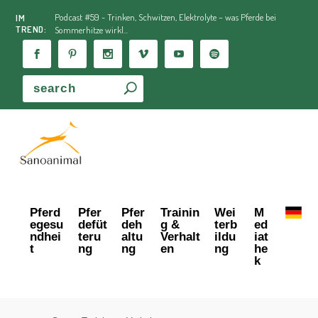
Podcast #59 - Trinken, Schwitzen, Elektrolyte – was Pferde bei
IM
TREND:
Sommerhitze wirkl...
Pferd
Pfer
Pfer
Trainin
Wei
M
egesu
defüt
deh
g &
terb
ed
ndhei
teru
altu
Verhalt
ildu
iat
t
ng
ng
en
ng
he
k