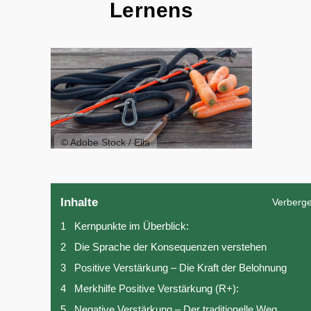
Lernens
© Adobe Stock / Ella
Inhalte
Verberg
1
Kernpunkte im Überblick:
2
Die Sprache der Konsequenzen verstehen
3
Positive Verstärkung – Die Kraft der Belohnung
4
Merkhilfe Positive Verstärkung (R+):
5
Negative Verstärkung – Der traditionelle Weg