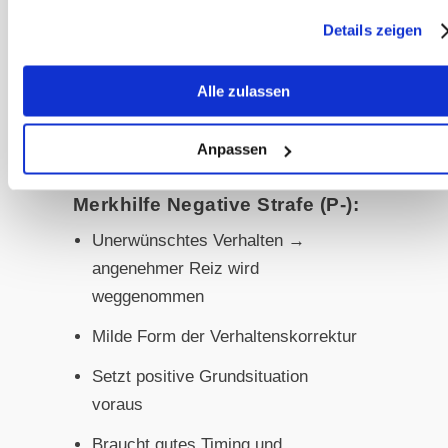
angenehm empfinden, damit die
Details zeigen
negative Strafe wirkt. Außerdem muss
der Entzug unmittelbar folgen. Dem
Alle zulassen
Pferd die angenehme Aktivität für die
nächsten drei Tage zu entziehen, hat
Anpassen
keinen Lerneffekt.
Merkhilfe Negative Strafe (P-):
Unerwünschtes Verhalten →
angenehmer Reiz wird
weggenommen
Milde Form der Verhaltenskorrektur
Setzt positive Grundsituation
voraus
Braucht gutes Timing und