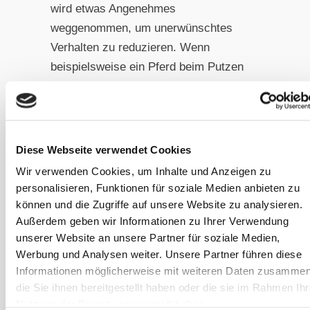
wird etwas Angenehmes
weggenommen, um unerwünschtes
Verhalten zu reduzieren. Wenn
beispielsweise ein Pferd beim Putzen
ungeduldig wird, können wir die
angenehme Aktivität kurz
unterbrechen. Oder wenn es beim
Clickertraining zu fordernd wird,
Diese Webseite verwendet Cookies
beenden wir die Trainingseinheit.
Wir verwenden Cookies, um Inhalte und Anzeigen zu
personalisieren, Funktionen für soziale Medien anbieten zu
Dieser Ansatz ist meist sehr mild und
können und die Zugriffe auf unsere Website zu analysieren.
kann sehr effektiv sein, erfordert aber
Außerdem geben wir Informationen zu Ihrer Verwendung
unserer Website an unsere Partner für soziale Medien,
gutes Timing und eine vorherige
Werbung und Analysen weiter. Unsere Partner führen diese
positive Assoziation mit der Aktivität,
Informationen möglicherweise mit weiteren Daten zusammen
die entzogen wird. Das Pferd muss
die Sie ihnen bereitgestellt haben oder die sie im Rahmen Ihr
den entzogenen Reiz tatsächlich als
Nutzung der Dienste gesammelt haben.