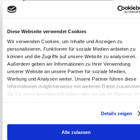
verschiedene negative
Auswirkungen haben:
Diese Webseite verwendet Cookies
Zu spätes Timing:
Wir verwenden Cookies, um Inhalte und Anzeigen zu
personalisieren, Funktionen für soziale Medien anbieten zu
können und die Zugriffe auf unsere Website zu analysieren.
Belohnung falscher
Außerdem geben wir Informationen zu Ihrer Verwendung
unserer Website an unsere Partner für soziale Medien,
Verhaltensweisen
Werbung und Analysen weiter. Unsere Partner führen diese
Informationen möglicherweise mit weiteren Daten zusammen
Verwirrung beim Pferd
die Sie ihnen bereitgestellt haben oder die sie im Rahmen Ihr
Nutzung der Dienste gesammelt haben.
Verlangsamter
Lernprozess
Details zeigen
Fehlverknüpfungen
Alle zulassen