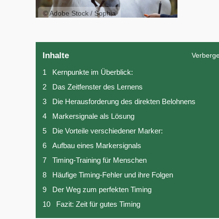
© Adobe Stock / Sophia
Inhalte
Verberg
1
Kernpunkte im Überblick:
2
Das Zeitfenster des Lernens
3
Die Herausforderung des direkten Belohnens
4
Markersignale als Lösung
5
Die Vorteile verschiedener Marker:
6
Aufbau eines Markersignals
7
Timing-Training für Menschen
8
Häufige Timing-Fehler und ihre Folgen
9
Der Weg zum perfekten Timing
10
Fazit: Zeit für gutes Timing