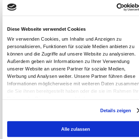
Rund um
organisches und
anorganisches
Selen für Pferde
Diese Webseite verwendet Cookies
► Erfahre jetzt
Wir verwenden Cookies, um Inhalte und Anzeigen zu
mehr im
personalisieren, Funktionen für soziale Medien anbieten zu
SANOANIMAL
können und die Zugriffe auf unsere Website zu analysieren.
Video✓
Außerdem geben wir Informationen zu Ihrer Verwendung
unserer Website an unsere Partner für soziale Medien,
Artikel lesen
Werbung und Analysen weiter. Unsere Partner führen diese
Informationen möglicherweise mit weiteren Daten zusammen
die Sie ihnen bereitgestellt haben oder die sie im Rahmen Ihr
Fütterungskonz
Nutzung der Dienste gesammelt haben.
epte: Kräuter &
Details zeigen
sonstiges im
Trog
Wie kann eine
Alle zulassen
artgerechte