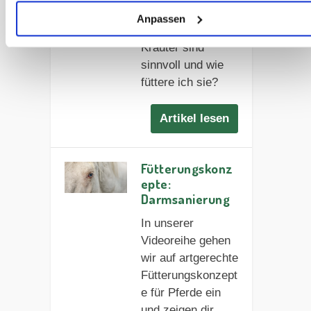
Fütterung gestaltet
Anpassen
werden? Welche
Kräuter sind
sinnvoll und wie
füttere ich sie?
Artikel lesen
Fütterungskonz
epte:
Darmsanierung
In unserer
Videoreihe gehen
wir auf artgerechte
Fütterungskonzept
e für Pferde ein
und zeigen dir,