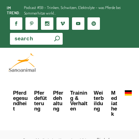
Podcast #59 - Trinken, Schwitzen, Elektrolyte – was Pferde bei
IM
TREND:
Sommerhitze wirkl...
Pferd
Pfer
Pfer
Trainin
Wei
M
egesu
defüt
deh
g &
terb
ed
ndhei
teru
altu
Verhalt
ildu
iat
t
ng
ng
en
ng
he
k