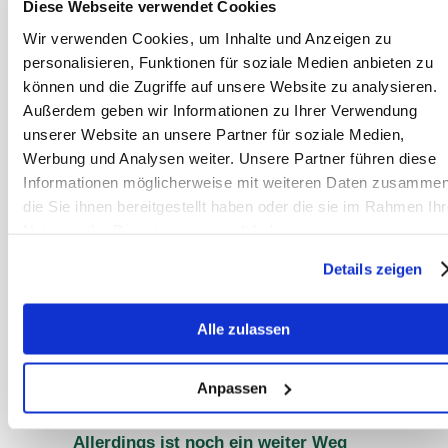
Diese Webseite verwendet Cookies
und Krankheiten leiden: Genau jene
Wir verwenden Cookies, um Inhalte und Anzeigen zu
Pferdebesitzer greifen dann, auf der
personalisieren, Funktionen für soziale Medien anbieten zu
Suche nach Linderung der
können und die Zugriffe auf unsere Website zu analysieren.
Symptomatik zur Bierhefe. Womöglich
Außerdem geben wir Informationen zu Ihrer Verwendung
werden sie genau damit die
unserer Website an unsere Partner für soziale Medien,
(Darm-)Gesundheit ihres Pferdes nicht
Werbung und Analysen weiter. Unsere Partner führen diese
Informationen möglicherweise mit weiteren Daten zusammen
verbessern.
die Sie ihnen bereitgestellt haben oder die sie im Rahmen Ihr
Nutzung der Dienste gesammelt haben.
Fazit
Details zeigen
Sanoanimal begrüßt es natürlich, dass
endlich einmal genauere
Alle zulassen
Untersuchungen zu den Auswirkungen
der Bierhefefütterung auf die
Gesundheit des Pferdes durchgeführt
Anpassen
werden.
Allerdings ist noch ein weiter Weg