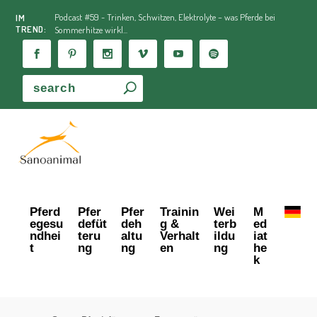
Podcast #59 - Trinken, Schwitzen, Elektrolyte – was Pferde bei
IM
TREND:
Sommerhitze wirkl...
Pferd
Pfer
Pfer
Trainin
Wei
M
egesu
defüt
deh
g &
terb
ed
ndhei
teru
altu
Verhalt
ildu
iat
t
ng
ng
en
ng
he
k