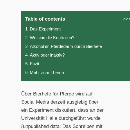
Table of contents
clo
1
Das Experiment
2
Wo sind die Kontrollen?
3
Alkohol im Pferdedarm durch Bierhefe
4
Aktiv oder inaktiv?
5
Fazit
6
Mehr zum Thema
Über Bierhefe für Pferde wird auf
Social Media derzeit ausgiebig über
ein Experiment diskutiert, dass an der
Universität Halle durchgeführt wurde
(unpublished data: Das Schreiben mit