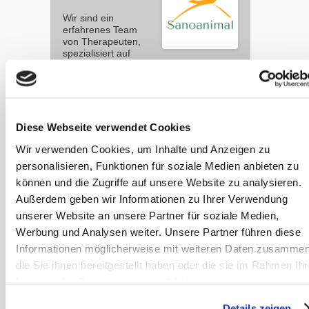
Wir sind ein
erfahrenes Team
von Therapeuten,
spezialisiert auf
Futterberatung und integrierte
Tiertherapien für Pferde. Mit
umfassender Erfahrung in der
Behandlung von
Stoffwechselproblemen setzen wir auf
artgerechte Fütterung und
Diese Webseite verwendet Cookies
naturheilkundliche Mittel, um die
Gesundheit Ihres Pferdes zu
Wir verwenden Cookies, um Inhalte und Anzeigen zu
verbessern. Profitieren Sie von
personalisieren, Funktionen für soziale Medien anbieten zu
unserem Wissen für das Wohl Ihres
können und die Zugriffe auf unsere Website zu analysieren.
Pferdes.
sanoanimal.de
Außerdem geben wir Informationen zu Ihrer Verwendung
unserer Website an unsere Partner für soziale Medien,
Werbung und Analysen weiter. Unsere Partner führen diese
Informationen möglicherweise mit weiteren Daten zusammen
Weitere
die Sie ihnen bereitgestellt haben oder die sie im Rahmen Ihr
Artikel zu
Nutzung der Dienste gesammelt haben.
dieser
Kategorie
Details zeigen