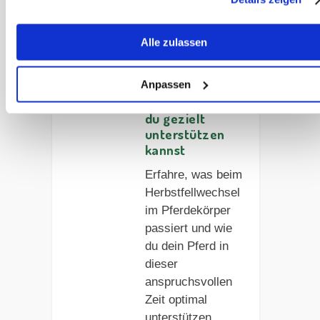
Podcast #48 –
Alle zulassen
Herbstfellwechs
el beim Pferd:
Anpassen
Was im Körper
passiert und wie
du gezielt
unterstützen
kannst
Erfahre, was beim
Herbstfellwechsel
im Pferdekörper
passiert und wie
du dein Pferd in
dieser
anspruchsvollen
Zeit optimal
unterstützen