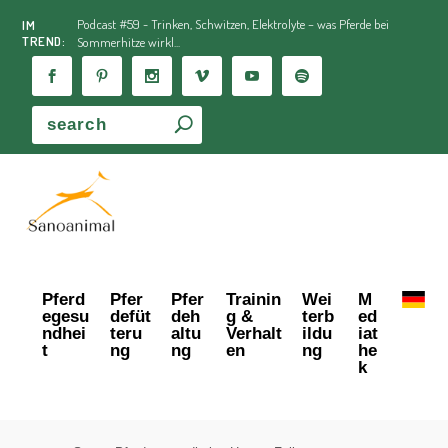
Podcast #59 - Trinken, Schwitzen, Elektrolyte – was Pferde bei
IM
TREND:
Sommerhitze wirkl...
Pferd
Pfer
Pfer
Trainin
Wei
M
egesu
defüt
deh
g &
terb
ed
ndhei
teru
altu
Verhalt
ildu
iat
t
ng
ng
en
ng
he
k