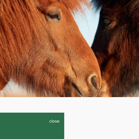
r
close