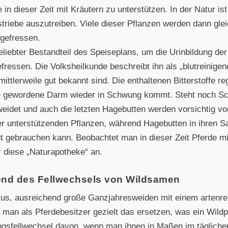
 in dieser Zeit mit Kräutern zu unterstützen. In der Natur ist 
triebe auszutreiben. Viele dieser Pflanzen werden dann gle
 gefressen.
beliebter Bestandteil des Speiseplans, um die Urinbildung d
ressen. Die Volksheilkunde beschreibt ihn als „blutreinigen
ittlerweile gut bekannt sind. Die enthaltenen Bitterstoffe r
ge gewordene Darm wieder in Schwung kommt. Steht noch Sc
weidet und auch die letzten Hagebutten werden vorsichtig vo
r unterstützenden Pflanzen, während Hagebutten in ihren 
 gut gebrauchen kann. Beobachtet man in dieser Zeit Pferde 
r diese „Naturapotheke“ an.
rend des Fellwechsels von Wildsamen
uxus, ausreichend große Ganzjahresweiden mit einem artenr
man als Pferdebesitzer gezielt das ersetzen, was ein Wildpf
lingsfellwechsel davon, wenn man ihnen in Maßen im täglich