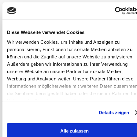
die Verdauung alternder Pferde zu
unterstützen. Klassiker wie Fenchel,
Kümmel und Anis fördern die
Darmtätigkeit. Löwenzahn und
Diese Webseite verwendet Cookies
Artischocke unterstützen die Leber.
Wir verwenden Cookies, um Inhalte und Anzeigen zu
Solche Kräuter kannst du entweder
personalisieren, Funktionen für soziale Medien anbieten zu
selbst sammeln oder als fertige
können und die Zugriffe auf unsere Website zu analysieren.
Außerdem geben wir Informationen zu Ihrer Verwendung
Mischungen kaufen. Achte hierbei
unserer Website an unsere Partner für soziale Medien,
darauf, dass die Kräuter einen hohen
Werbung und Analysen weiter. Unsere Partner führen diese
Wirkstoffgehalt haben, also nach
Informationen möglicherweise mit weiteren Daten zusammen
Möglichkeit in Deutscher Arzneibuch
die Sie ihnen bereitgestellt haben oder die sie im Rahmen Ihr
Qualität (DAB) angeboten werden.
Nutzung der Dienste gesammelt haben.
Günstige Kräutermischungen sollten
Details zeigen
immer dein Misstrauen wecken, denn
hochwertige, wirkstoffreiche Kräuter
Alle zulassen
haben durchaus ihren Preis. Dafür