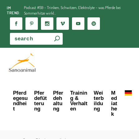
Podcast #59 - Trinken, Schwitzen, Elektrolyte – was Pferde bei
IM
TREND:
Sommerhitze wirkl...
Pferd
Pfer
Pfer
Trainin
Wei
M
egesu
defüt
deh
g &
terb
ed
ndhei
teru
altu
Verhalt
ildu
iat
t
ng
ng
en
ng
he
k