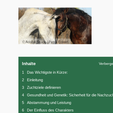
© Adobe Stock / Petra Eckerl
Inhalte
Verberg
1
Das Wichtigste in Kürze:
2
Einleitung
3
Zuchtziele definieren
4
Gesundheit und Genetik: Sicherheit für die Nachzuc
5
Abstammung und Leistung
6
Der Einfluss des Charakters