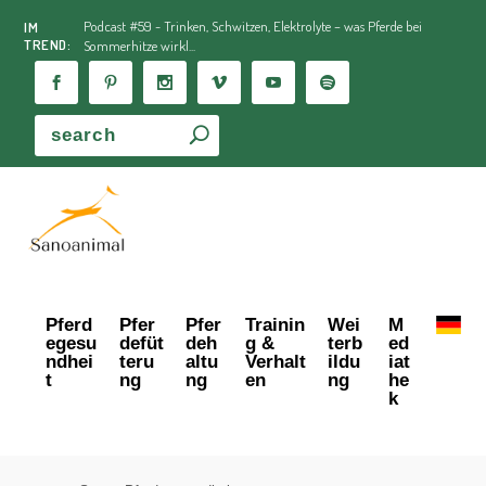
Podcast #59 - Trinken, Schwitzen, Elektrolyte – was Pferde bei
IM
TREND:
Sommerhitze wirkl...
Pferd
Pfer
Pfer
Trainin
Wei
M
egesu
defüt
deh
g &
terb
ed
ndhei
teru
altu
Verhalt
ildu
iat
t
ng
ng
en
ng
he
k