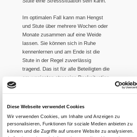
Stute eine Stresssituation sein kann.
Im optimalen Fall kann man Hengst
und Stute über mehrere Wochen oder
Monate zusammen auf eine Weide
lassen. Sie können sich in Ruhe
kennenlernen und am Ende ist die
Stute in der Regel zuverlässig
tragend. Das ist für alle Beteiligten die
am wenigsten stressige Decksituation,
aber es gibt nicht viele Hengsthalter,
die solche Möglichkeiten bieten. Bevor
man die Stute dem Stress aussetzt,
Diese Webseite verwendet Cookies
zum Hengst transportiert und dort an
Wir verwenden Cookies, um Inhalte und Anzeigen zu
der Hand gedeckt zu werden, sollte
personalisieren, Funktionen für soziale Medien anbieten zu
man über die Möglichkeit von
können und die Zugriffe auf unsere Website zu analysieren.