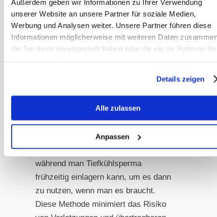
künstlicher Besamung nachdenken,
Außerdem geben wir Informationen zu Ihrer Verwendung
unserer Website an unsere Partner für soziale Medien,
die für die meisten Pferderassen
Werbung und Analysen weiter. Unsere Partner führen diese
möglich und zugelassen ist.
Informationen möglicherweise mit weiteren Daten zusammen
die Sie ihnen bereitgestellt haben oder die sie im Rahmen Ihr
Künstliche Besamung bietet mehr
Nutzung der Dienste gesammelt haben.
Flexibilität, da der Hengst nicht vor Ort
Details zeigen
sein bzw. die Stute nicht zum Hengst
transportiert werden muss. Sperma
Alle zulassen
verschiedener Hengste ist meist als
Kühl- oder Tiefkühlvariante verfügar.
Kühlsperma benötigt eine schnelle,
Anpassen
reibungslos funktionierende Logistik,
während man Tiefkühlsperma
frühzeitig einlagern kann, um es dann
zu nutzen, wenn man es braucht.
Diese Methode minimiert das Risiko