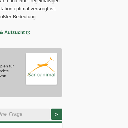
lyten und einer regelmäßigen
tion optimal versorgt ist.
größter Bedeutung.
 & Aufzucht
pien für
echte
 von
>