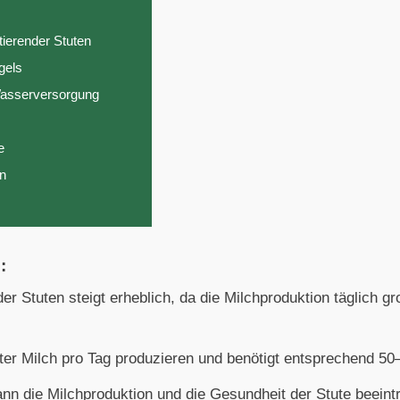
tierender Stuten
gels
Wasserversorgung
e
en
:
er Stuten steigt erheblich, da die Milchproduktion täglich g
iter Milch pro Tag produzieren und benötigt entsprechend 50–
n die Milchproduktion und die Gesundheit der Stute beeintr