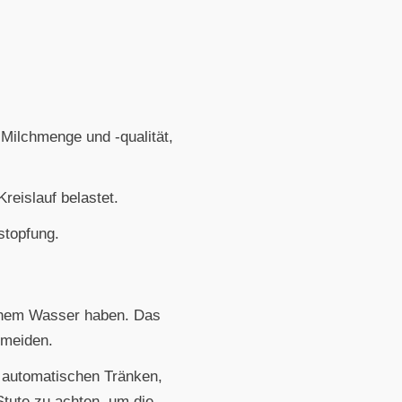
 Milchmenge und -qualität,
reislauf belastet.
stopfung.
schem Wasser haben. Das
rmeiden.
s automatischen Tränken,
Stute zu achten, um die