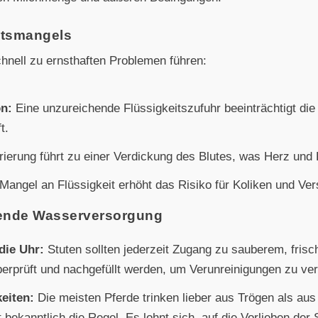
itsmangels
nell zu ernsthaften Problemen führen:
on:
Eine unzureichende Flüssigkeitszufuhr beeinträchtigt die
t.
erung führt zu einer Verdickung des Blutes, was Herz und K
Mangel an Flüssigkeit erhöht das Risiko für Koliken und Ver
hende Wasserversorgung
die Uhr:
Stuten sollten jederzeit Zugang zu sauberem, fri
berprüft und nachgefüllt werden, um Verunreinigungen zu ve
eiten:
Die meisten Pferde trinken lieber aus Trögen als au
bekanntlich die Regel. Es lohnt sich, auf die Vorlieben der 