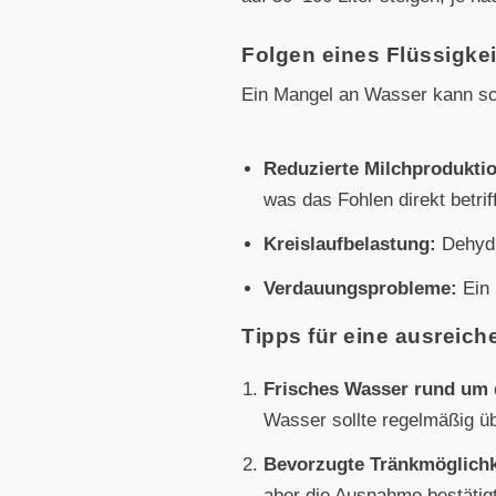
Folgen eines Flüssigke
Ein Mangel an Wasser kann sch
Reduzierte Milchprodukti
was das Fohlen direkt betriff
Kreislaufbelastung:
Dehydri
Verdauungsprobleme:
Ein 
Tipps für eine ausreic
Frisches Wasser rund um 
Wasser sollte regelmäßig ü
Bevorzugte Tränkmöglichk
aber die Ausnahme bestätigt 