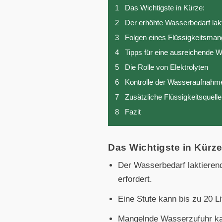
1
Das Wichtigste in Kürze:
2
Der erhöhte Wasserbedarf lak
3
Folgen eines Flüssigkeitsman
4
Tipps für eine ausreichende 
5
Die Rolle von Elektrolyten
6
Kontrolle der Wasseraufnahm
7
Zusätzliche Flüssigkeitsquell
8
Fazit
Das Wichtigste in Kürze
Der Wasserbedarf laktierend
erfordert.
Eine Stute kann bis zu 20 L
Mangelnde Wasserzufuhr kan