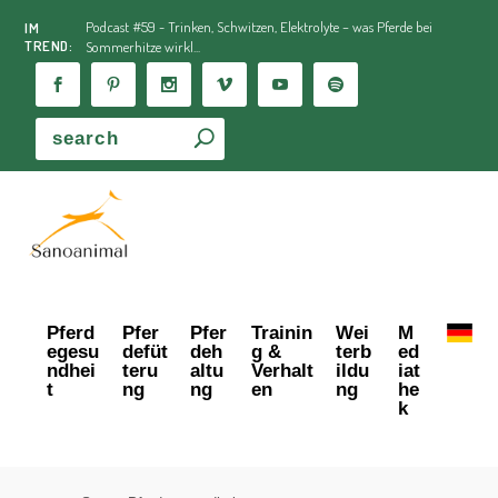
Podcast #59 - Trinken, Schwitzen, Elektrolyte – was Pferde bei
IM
TREND:
Sommerhitze wirkl...
Pferd
Pfer
Pfer
Trainin
Wei
M
egesu
defüt
deh
g &
terb
ed
ndhei
teru
altu
Verhalt
ildu
iat
t
ng
ng
en
ng
he
k