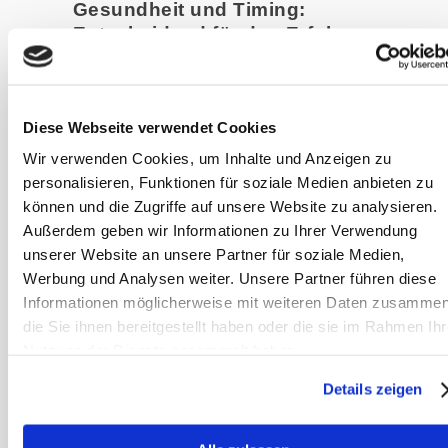
Gesundheit und Timing:
Entscheidend für den Erfolg
Unabhängig von der gewählten
Methode ist die Gesundheit der Stute
und des Hengstes von zentraler
Diese Webseite verwendet Cookies
Bedeutung. Regelmäßige tierärztliche
Wir verwenden Cookies, um Inhalte und Anzeigen zu
Untersuchungen stellen sicher, dass
personalisieren, Funktionen für soziale Medien anbieten zu
können und die Zugriffe auf unsere Website zu analysieren.
beide Tiere frei von Infektionen oder
Außerdem geben wir Informationen zu Ihrer Verwendung
anderen gesundheitlichen Problemen
unserer Website an unsere Partner für soziale Medien,
sind, die den Erfolg der Bedeckung
Werbung und Analysen weiter. Unsere Partner führen diese
gefährden könnten.
Informationen möglicherweise mit weiteren Daten zusammen
die Sie ihnen bereitgestellt haben oder die sie im Rahmen Ihr
Der Zeitpunkt der Bedeckung ist ein
Nutzung der Dienste gesammelt haben.
weiterer Schlüsselfaktor. Eine genaue
Details zeigen
Beobachtung der Rosse und
gegebenenfalls eine