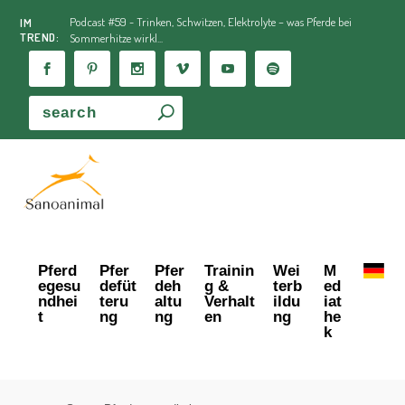
Podcast #59 - Trinken, Schwitzen, Elektrolyte – was Pferde bei
IM
TREND:
Sommerhitze wirkl...
Pferd
Pfer
Pfer
Trainin
Wei
M
egesu
defüt
deh
g &
terb
ed
ndhei
teru
altu
Verhalt
ildu
iat
t
ng
ng
en
ng
he
k