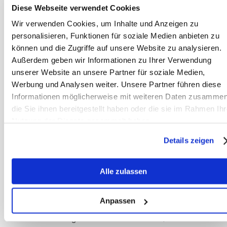
eine intensive Phase der Aufzucht, die
Diese Webseite verwendet Cookies
viel Zeit, Geduld und finanzielle Mittel
Wir verwenden Cookies, um Inhalte und Anzeigen zu
erfordert. Neben den laufenden Kosten
personalisieren, Funktionen für soziale Medien anbieten zu
können und die Zugriffe auf unsere Website zu analysieren.
für Futter und Pflege kommen
Außerdem geben wir Informationen zu Ihrer Verwendung
Tierarztkosten, Impfungen und
unserer Website an unsere Partner für soziale Medien,
eventuell auch Kosten für die spätere
Werbung und Analysen weiter. Unsere Partner führen diese
Ausbildung hinzu.
Informationen möglicherweise mit weiteren Daten zusammen
die Sie ihnen bereitgestellt haben oder die sie im Rahmen Ihr
Die Aufzucht eines Fohlens ist ein
Nutzung der Dienste gesammelt haben.
Prozess, der über Jahre hinweg
Details zeigen
Begleitung und Expertise erfordert.
Gerade für unerfahrene Pferdehalter
Alle zulassen
kann es sinnvoll sein, sich frühzeitig
Unterstützung zu suchen. Erfahrene
Anpassen
Züchter oder auf Zucht spezialisierte
Ernährungsberater können helfen,