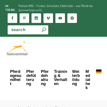
Podcast #59 - Trinken, Schwitzen, Elektrolyte – was Pferde bei
IM
TREND:
Sommerhitze wirkl...
Pferd
Pfer
Pfer
Trainin
Wei
M
egesu
defüt
deh
g &
terb
ed
ndhei
teru
altu
Verhalt
ildu
iat
t
ng
ng
en
ng
he
k