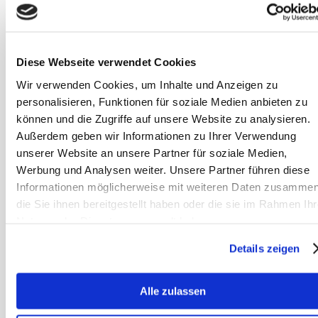
Stoffwechselprobleme wie EMS,
Diese Webseite verwendet Cookies
KPU, Cushing oder Übergewicht
Wir verwenden Cookies, um Inhalte und Anzeigen zu
Verdauungsstörungen wie
personalisieren, Funktionen für soziale Medien anbieten zu
chronisches Kotwasser oder
können und die Zugriffe auf unsere Website zu analysieren.
Darmdysbalancen
Außerdem geben wir Informationen zu Ihrer Verwendung
unserer Website an unsere Partner für soziale Medien,
Hautprobleme wie Sommerekzem
Werbung und Analysen weiter. Unsere Partner führen diese
oder Mauke
Informationen möglicherweise mit weiteren Daten zusammen
die Sie ihnen bereitgestellt haben oder die sie im Rahmen Ihr
Hufprobleme wie Hufrehe oder
Nutzung der Dienste gesammelt haben.
hartnäckige Strahlfäule
Details zeigen
Verhaltensauffälligkeiten durch
chronischen Stress oder die
Alle zulassen
Rekonvaleszenz nach schweren
Krankheiten.