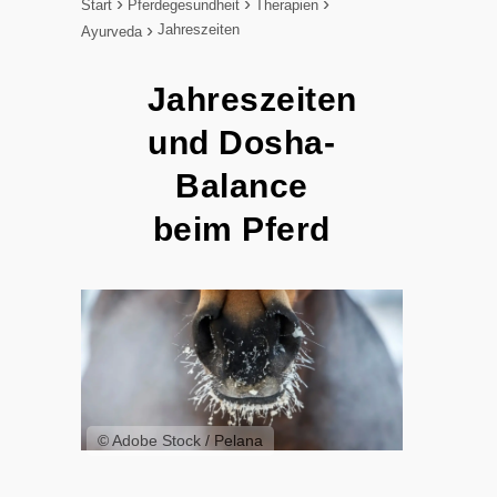
Start
Pferdegesundheit
Therapien
Jahreszeiten
Ayurveda
Jahreszeiten
und Dosha-
Balance
beim Pferd
© Adobe Stock / Pelana