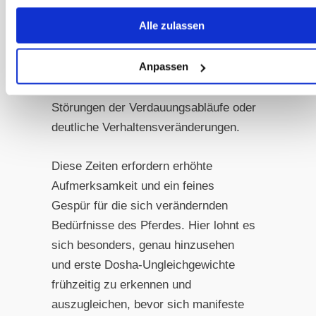
Gleichgewicht leicht aus der Balance
Alle zulassen
geraten kann. Viele Pferde zeigen
gerade in diesen Übergangszeiten
Anpassen
charakteristische Probleme wie
Schwierigkeiten beim Fellwechsel,
Störungen der Verdauungsabläufe oder
deutliche Verhaltensveränderungen.
Diese Zeiten erfordern erhöhte
Aufmerksamkeit und ein feines
Gespür für die sich verändernden
Bedürfnisse des Pferdes. Hier lohnt es
sich besonders, genau hinzusehen
und erste Dosha-Ungleichgewichte
frühzeitig zu erkennen und
auszugleichen, bevor sich manifeste