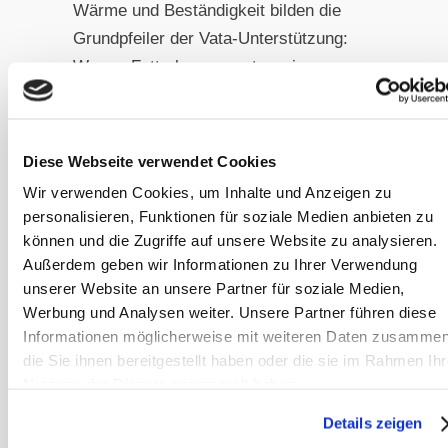
Wärme und Beständigkeit bilden die
Grundpfeiler der Vata-Unterstützung:
Warme Futterkomponenten wie
lauwarm eingeweichte Heucobs oder
warmes, getreidefreies Mash mit einer
kleinen Menge Leinsamen wirken
Diese Webseite verwendet Cookies
nährend und befeuchtend.
Wir verwenden Cookies, um Inhalte und Anzeigen zu
Strukturierte Tagesabläufe und feste
personalisieren, Funktionen für soziale Medien anbieten zu
Routinen geben dem sensiblen Vata-
können und die Zugriffe auf unsere Website zu analysieren.
System den nötigen Halt.
Außerdem geben wir Informationen zu Ihrer Verwendung
unserer Website an unsere Partner für soziale Medien,
Werbung und Analysen weiter. Unsere Partner führen diese
Übergangszeiten: Besondere
Informationen möglicherweise mit weiteren Daten zusammen
Aufmerksamkeit erforderlich
die Sie ihnen bereitgestellt haben oder die sie im Rahmen Ihr
Frühjahr und Herbst gelten in der
Nutzung der Dienste gesammelt haben.
ayurvedischen Lehre als besonders
Details zeigen
sensible Phasen, in denen das Dosha-