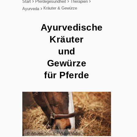
Start
Pferdegesundheit
Therapien
Kräuter & Gewürze
Ayurveda
Ayurvedische
Kräuter
und
Gewürze
für Pferde
© Adobe Stock / Valeri Vatel