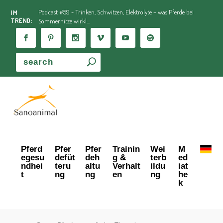
Podcast #59 - Trinken, Schwitzen, Elektrolyte – was Pferde bei
IM
TREND:
Sommerhitze wirkl...
Pferd
Pfer
Pfer
Trainin
Wei
M
egesu
defüt
deh
g &
terb
ed
ndhei
teru
altu
Verhalt
ildu
iat
t
ng
ng
en
ng
he
k