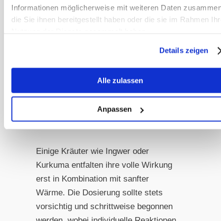
Informationen möglicherweise mit weiteren Daten zusammen
Anwendung
die Sie ihnen bereitgestellt haben oder die sie im Rahmen Ihr
Die meisten ayurvedischen Kräuter
Nutzung der Dienste gesammelt haben.
werden als fein gemahlenes Pulver,
Details zeigen
als aufgebrühter Tee oder als fertige
Mischung verabreicht. Für Pferde hat
Alle zulassen
sich das Untermischen in
eingeweichte Heucobs bewährt, oder
Anpassen
als aromatische Zutat zu einem
getreidefreien Mash.
Einige Kräuter wie Ingwer oder
Kurkuma entfalten ihre volle Wirkung
erst in Kombination mit sanfter
Wärme. Die Dosierung sollte stets
vorsichtig und schrittweise begonnen
werden, wobei individuelle Reaktionen