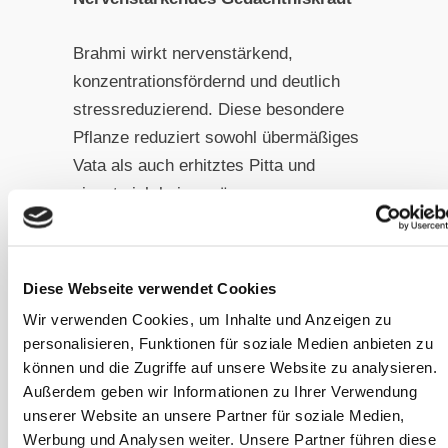
Brahmi wirkt nervenstärkend,
konzentrationsfördernd und deutlich
stressreduzierend. Diese besondere
Pflanze reduziert sowohl übermäßiges
Vata als auch erhitztes Pitta und
eignet sich bei nervösen,
unkonzentrierten oder reizüberfluteten
Pferden. Der Einsatz bei Pferden
erfolgt meist im Rahmen einer
Diese Webseite verwendet Cookies
begleitenden, unterstützenden
Wir verwenden Cookies, um Inhalte und Anzeigen zu
Fütterung, besonders bei Pferden, die
personalisieren, Funktionen für soziale Medien anbieten zu
in stressiger Umgebung leben oder
können und die Zugriffe auf unsere Website zu analysieren.
lernen müssen.
Außerdem geben wir Informationen zu Ihrer Verwendung
unserer Website an unsere Partner für soziale Medien,
Werbung und Analysen weiter. Unsere Partner führen diese
Zubereitung und praktische