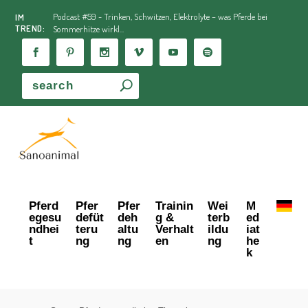
Podcast #59 - Trinken, Schwitzen, Elektrolyte – was Pferde bei
IM
TREND:
Sommerhitze wirkl...
Pferd
Pfer
Pfer
Trainin
Wei
M
egesu
defüt
deh
g &
terb
ed
ndhei
teru
altu
Verhalt
ildu
iat
t
ng
ng
en
ng
he
k