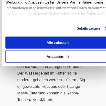
stoffwechselanregend gestaltet
Werbung und Analysen weiter. Unsere Partner führen diese
werden, um die natürliche Schwere
Informationen möglicherweise mit weiteren Daten zusammen
die Sie ihnen bereitgestellt haben oder die sie im Rahmen Ihr
des Kapha-Doshas auszugleichen.
Nutzung der Dienste gesammelt haben.
Optimal geeignete Futtermittel:
Details zeigen
Wärmende, trocknende Kräuter wie
Ingwer, Thymian und Kurkuma regen
Alle zulassen
den trägen Stoffwechsel an.
Bitterstoffe aktivieren die Verdauung
Anpassen
und fördern die Entschlackung,
ebenso wie nierenanregende Kräuter.
Der Wassergehalt im Futter sollte
moderat gehalten werden – übermäßig
eingeweichte Heucobs oder häufige
Mash-Fütterung können die Kapha-
Tendenz verstärken.