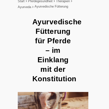
Start
Pferdegesundheit
Therapien
Ayurvedische Fütterung
Ayurveda
Ayurvedische
Fütterung
für Pferde
– im
Einklang
mit der
Konstitution