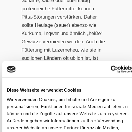
Scharfe, saure oder übermäßig
proteinreiche Futtermittel können
Pitta-Störungen verstärken. Daher
sollte Heulage (sauer) ebenso wie
Kurkuma, Ingwer und ähnlich „heiße“
Gewürze vermieden werden. Auch die
Fütterung mit Luzerneheu, wie sie in
südlichen Ländern oft üblich ist, ist
keine so gute Idee.
Kapha-Typ: Aktivierung durch
Leichtigkeit und Wärme
Diese Webseite verwendet Cookies
Wir verwenden Cookies, um Inhalte und Anzeigen zu
Kapha-Pferde
zeigen oft eine Neigung
personalisieren, Funktionen für soziale Medien anbieten zu
zu Trägheit, Übergewicht und
können und die Zugriffe auf unsere Website zu analysieren.
Schleimansammlungen. Ihre Fütterung
Außerdem geben wir Informationen zu Ihrer Verwendung
sollte aktivierend, trocken und
unserer Website an unsere Partner für soziale Medien,