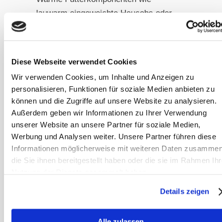
lauwarm eingeweichte Heucobs oder
warmes, getreidefreies Mash mit einer
kleinen Menge Leinsamen wirken
nährend und befeuchtend.
Diese Webseite verwendet Cookies
Strukturierte Tagesabläufe und feste
Wir verwenden Cookies, um Inhalte und Anzeigen zu
Routinen geben dem sensiblen Vata-
personalisieren, Funktionen für soziale Medien anbieten zu
System den nötigen Halt.
können und die Zugriffe auf unsere Website zu analysieren.
Außerdem geben wir Informationen zu Ihrer Verwendung
Übergangszeiten: Besondere
unserer Website an unsere Partner für soziale Medien,
Aufmerksamkeit erforderlich
Werbung und Analysen weiter. Unsere Partner führen diese
Informationen möglicherweise mit weiteren Daten zusammen
Frühjahr und Herbst gelten in der
die Sie ihnen bereitgestellt haben oder die sie im Rahmen Ihr
ayurvedischen Lehre als besonders
Nutzung der Dienste gesammelt haben.
sensible Phasen, in denen das Dosha-
Details zeigen
Gleichgewicht leicht aus der Balance
geraten kann. Viele Pferde zeigen
Alle zulassen