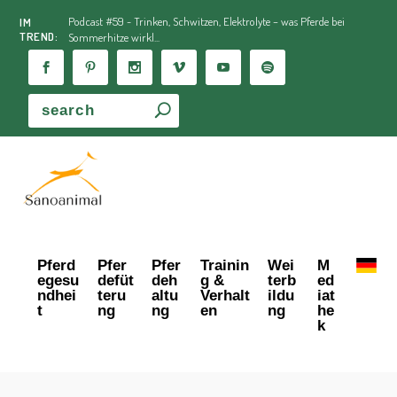
Podcast #59 - Trinken, Schwitzen, Elektrolyte – was Pferde bei
IM
TREND:
Sommerhitze wirkl...
Pferd
Pfer
Pfer
Trainin
Wei
M
egesu
defüt
deh
g &
terb
ed
ndhei
teru
altu
Verhalt
ildu
iat
t
ng
ng
en
ng
he
k