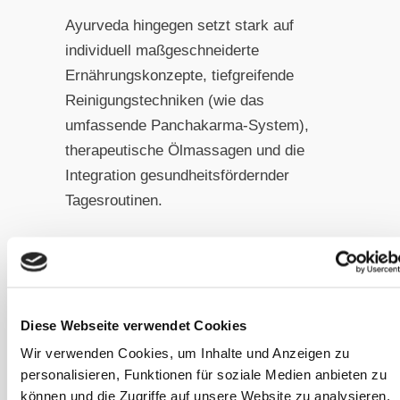
Ayurveda hingegen setzt stark auf
individuell maßgeschneiderte
Ernährungskonzepte, tiefgreifende
Reinigungstechniken (wie das
umfassende Panchakarma-System),
therapeutische Ölmassagen und die
Integration gesundheitsfördernder
Tagesroutinen.
Für Pferde erweist sich besonders der
ayurvedische Zugang zur Fütterung
als hochinteressant: Die
Berücksichtigung von
Diese Webseite verwendet Cookies
Temperaturwirkungen verschiedener
Wir verwenden Cookies, um Inhalte und Anzeigen zu
Futtermittel, deren Einfluss auf die
personalisieren, Funktionen für soziale Medien anbieten zu
können und die Zugriffe auf unsere Website zu analysieren.
Doshas sowie die Anpassung an