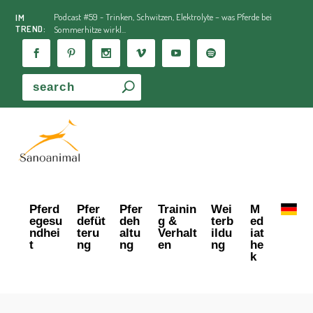
Podcast #59 - Trinken, Schwitzen, Elektrolyte – was Pferde bei
IM
TREND:
Sommerhitze wirkl...
Pferd
Pfer
Pfer
Trainin
Wei
M
egesu
defüt
deh
g &
terb
ed
ndhei
teru
altu
Verhalt
ildu
iat
t
ng
ng
en
ng
he
k