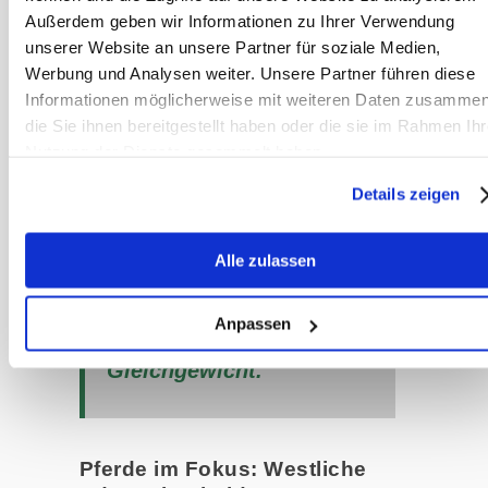
Außerdem geben wir Informationen zu Ihrer Verwendung
Jahreszeiten oder spezifische
unserer Website an unsere Partner für soziale Medien,
Konstitutionstypen lassen sich mit
Werbung und Analysen weiter. Unsere Partner führen diese
verhältnismäßig einfachen Mitteln
Informationen möglicherweise mit weiteren Daten zusammen
umsetzen – ganz ohne invasive
die Sie ihnen bereitgestellt haben oder die sie im Rahmen Ihr
Techniken.
Nutzung der Dienste gesammelt haben.
Details zeigen
Ayurveda gleicht die
Konstitution aus – TCM
Alle zulassen
bringt eher den
Anpassen
Energiefluss ins
Gleichgewicht.
Pferde im Fokus: Westliche