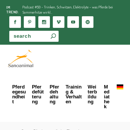
Podcast #59 - Trinken, Schwitzen, Elektrolyte – was Pferde bei
IM
TREND:
Sommerhitze wirkl...
Pferd
Pfer
Pfer
Trainin
Wei
M
egesu
defüt
deh
g &
terb
ed
ndhei
teru
altu
Verhalt
ildu
iat
t
ng
ng
en
ng
he
k