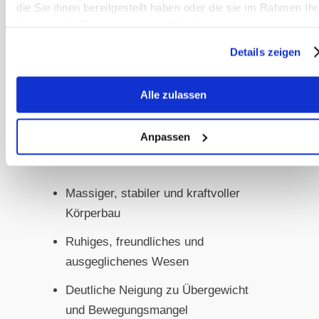
Beschreibung sieht man den Kaltblüter
die Sie ihnen bereitgestellt haben oder die sie im Rahmen Ihr
Nutzung der Dienste gesammelt haben.
oder Tinker vor sich oder den Freiber
vom alten Typ. Aber auch die
Details zeigen
Barockpferde – vom Knabstrupper bis
zum Lipizzaner – sind oft Kapha-
Alle zulassen
Pferde.
Anpassen
Charakteristische Kapha-Merkmale:
Massiger, stabiler und kraftvoller
Körperbau
Ruhiges, freundliches und
ausgeglichenes Wesen
Deutliche Neigung zu Übergewicht
und Bewegungsmangel