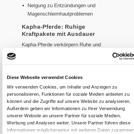
Neigung zu Entzündungen und
Magenschleimhautproblemen
Kapha-Pferde: Ruhige
Kraftpakete mit Ausdauer
Kapha-Pferde verkörpern Ruhe und
Gelassenheit in Pferdegestalt. Sie
besitzen einen eher kräftigen, stabilen
Körperbau mit starken Knochen und
Diese Webseite verwendet Cookies
beeindruckender Ausdauer. Ihr Wesen
ist meist ausgeglichen und freundlich.
Wir verwenden Cookies, um Inhalte und Anzeigen zu
personalisieren, Funktionen für soziale Medien anbieten zu
Gleichzeitig neigen sie zu Trägheit,
können und die Zugriffe auf unsere Website zu analysieren.
sind oft leichtfuttrig und zeigen eine
Außerdem geben wir Informationen zu Ihrer Verwendung
Anfälligkeit für Stoffwechselstörungen
unserer Website an unsere Partner für soziale Medien,
wie Übergewicht oder Probleme mit
Werbung und Analysen weiter. Unsere Partner führen diese
dem Lymphabfluss. Schon an der
Informationen möglicherweise mit weiteren Daten zusammen