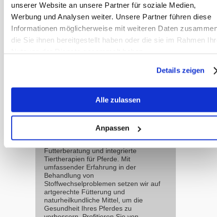
unserer Website an unsere Partner für soziale Medien,
bei Pferden
Werbung und Analysen weiter. Unsere Partner führen diese
Informationen möglicherweise mit weiteren Daten zusammen
oder im Video:
Hat mein Pferd
die Sie ihnen bereitgestellt haben oder die sie im Rahmen Ihr
Magengeschwüre?
Nutzung der Dienste gesammelt haben.
Details zeigen
Team
Alle zulassen
Sanoanimal
Wir sind ein
erfahrenes Team
Anpassen
von Therapeuten,
spezialisiert auf
Futterberatung und integrierte
Tiertherapien für Pferde. Mit
umfassender Erfahrung in der
Behandlung von
Stoffwechselproblemen setzen wir auf
artgerechte Fütterung und
naturheilkundliche Mittel, um die
Gesundheit Ihres Pferdes zu
verbessern. Profitieren Sie von