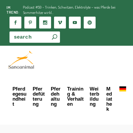
Podcast #59 - Trinken, Schwitzen, Elektrolyte – was Pferde bei
IM
TREND:
Sommerhitze wirkl...
Pferd
Pfer
Pfer
Trainin
Wei
M
egesu
defüt
deh
g &
terb
ed
ndhei
teru
altu
Verhalt
ildu
iat
t
ng
ng
en
ng
he
k