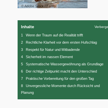
© Adobe Stock / Fanfo
Inhalte
Verberg
1
Wenn der Traum auf die Realität trifft
2
Rechtliche Klarheit vor dem ersten Hufschlag
3
Respekt für Natur und Mitbadende
4
Sicherheit im nassen Element
5
Systematische Wassergewöhnung als Grundlage
6
Der richtige Zeitpunkt macht den Unterschied
7
Praktische Vorbereitung für den großen Tag
8
Unvergessliche Momente durch Rücksicht und
Planung