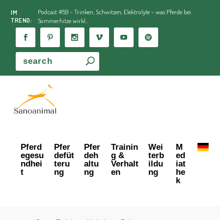
Podcast #59 - Trinken, Schwitzen, Elektrolyte – was Pferde bei
IM
TREND:
Sommerhitze wirkl...
Pferd
Pfer
Pfer
Trainin
Wei
M
egesu
defüt
deh
g &
terb
ed
ndhei
teru
altu
Verhalt
ildu
iat
t
ng
ng
en
ng
he
k