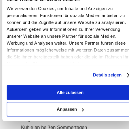
ein wichtiger Baustein für sichere und
Wir verwenden Cookies, um Inhalte und Anzeigen zu
entspannte Badeerlebnisse.
personalisieren, Funktionen für soziale Medien anbieten zu
können und die Zugriffe auf unsere Website zu analysieren.
Außerdem geben wir Informationen zu Ihrer Verwendung
Diese Vorbereitung kann bereits
unserer Website an unsere Partner für soziale Medien,
zuhause beginnen. Pfützen,
Werbung und Analysen weiter. Unsere Partner führen diese
Wassergräben oder sogar der
Informationen möglicherweise mit weiteren Daten zusammen
Wasserschlauch bieten Möglichkeiten,
die Sie ihnen bereitgestellt haben oder die sie im Rahmen Ihr
das Pferd behutsam an Wasser zu
Nutzung der Dienste gesammelt haben.
gewöhnen. Dabei sollte niemals Zwang
Details zeigen
angewendet werden, sondern das
natürliche Neugierverhalten des
Alle zulassen
Pferdes gefördert werden.
Clickertraining ist bei wasserscheuen
Anpassen
Kandidaten eine hervorragende
Möglichkeit, ihnen die erfrischende
Kühle an heißen Sommertagen