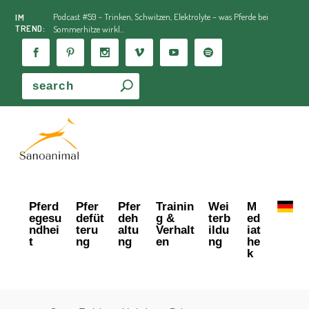
Podcast #59 - Trinken, Schwitzen, Elektrolyte – was Pferde bei
IM
TREND:
Sommerhitze wirkl...
Pferd
Pfer
Pfer
Trainin
Wei
M
egesu
defüt
deh
g &
terb
ed
ndhei
teru
altu
Verhalt
ildu
iat
t
ng
ng
en
ng
he
k