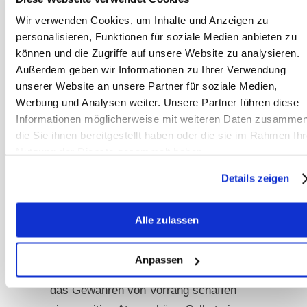
Wir verwenden Cookies, um Inhalte und Anzeigen zu
personalisieren, Funktionen für soziale Medien anbieten zu
können und die Zugriffe auf unsere Website zu analysieren.
© Adobe Stock / Janina_PLD
Außerdem geben wir Informationen zu Ihrer Verwendung
unserer Website an unsere Partner für soziale Medien,
Verantwortung für alle
Werbung und Analysen weiter. Unsere Partner führen diese
Beteiligten
Informationen möglicherweise mit weiteren Daten zusammen
die Sie ihnen bereitgestellt haben oder die sie im Rahmen Ihr
Verantwortliches Geländereiten
Nutzung der Dienste gesammelt haben.
bedeutet, die Bedürfnisse und
Sicherheit aller Beteiligten im Blick zu
Details zeigen
behalten. Rücksicht auf andere
Naturnutzer wie Spaziergänger,
Alle zulassen
Jogger oder Radfahrer ist dabei
selbstverständlich. Freundliches
Anpassen
Grüßen, angemessenes Tempo und
das Gewähren von Vorrang schaffen