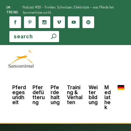
Podcast #59 - Trinken, Schwitzen, Elektrolyte – was Pferde bei
IM
TREND:
Sommerhitze wirkl...
Pferd
Pfer
Pfe
Traini
Wei
M
eges
defü
rde
ng &
ter
ed
undh
tteru
halt
Verhal
bild
iat
eit
ng
ung
ten
ung
he
k