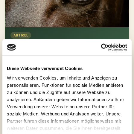
ARTIKEL
PSSM2 – Modediagnose oder echte genetische
Krankheit?
Was sagt die aktuelle Wissenschaft zu PSSM2? Sanoanimal
beleuchtet kritisch, was Gentests wirklich aussagen – und was
Diese Webseite verwendet Cookies
nicht.
Wir verwenden Cookies, um Inhalte und Anzeigen zu
Zum Artikel →
personalisieren, Funktionen für soziale Medien anbieten
zu können und die Zugriffe auf unsere Website zu
analysieren. Außerdem geben wir Informationen zu Ihrer
Verwendung unserer Website an unsere Partner für
soziale Medien, Werbung und Analysen weiter. Unsere
Partner führen diese Informationen möglicherweise mit
weiteren Daten zusammen, die Sie ihnen bereitgestellt