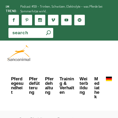
Podcast #59 - Trinken, Schwitzen, Elektrolyte – was Pferde bei
IM
TREND:
Sommerhitze wirkl...
Pferd
Pfer
Pfer
Trainin
Wei
M
egesu
defüt
deh
g &
terb
ed
ndhei
teru
altu
Verhalt
ildu
iat
t
ng
ng
en
ng
he
k