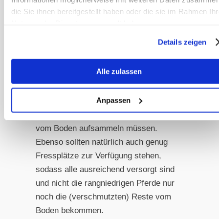
Sand zu vermeiden.
die Sie ihnen bereitgestellt haben oder die sie im Rahmen Ihr
Besser ist es natürlich immer, wenn
Nutzung der Dienste gesammelt haben.
es gar nicht erst dazu kommt, dass
Details zeigen
das Pferd übermäßig Sand aufnimmt.
Hier kann Abhilfe geschaffen werden,
Alle zulassen
in dem man das Heu in Heunetzen
anbietet und immer ausreichend Heu
Anpassen
zur Verfügung steht, damit die Pferde
nicht unbedingt das verunreinigt Futter
vom Boden aufsammeln müssen.
Ebenso sollten natürlich auch genug
Fressplätze zur Verfügung stehen,
sodass alle ausreichend versorgt sind
und nicht die rangniedrigen Pferde nur
noch die (verschmutzten) Reste vom
Boden bekommen.