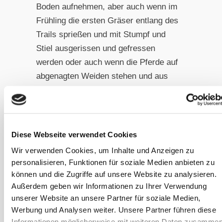
Boden aufnehmen, aber auch wenn im
Frühling die ersten Gräser entlang des
Trails sprießen und mit Stumpf und
Stiel ausgerissen und gefressen
werden oder auch wenn die Pferde auf
abgenagten Weiden stehen und aus
Hunger teilweise anfangen, die
Grasnarbe – also das Wurzelwerk –
mitzufressen, nehmen sie in erhöhtem
Maß Sand auf. Flohsamenschalen
Diese Webseite verwendet Cookies
oder Flohsamen binden den im Darm
Wir verwenden Cookies, um Inhalte und Anzeigen zu
abgelagerten Sand und helfen, ihn
personalisieren, Funktionen für soziale Medien anbieten zu
auszuscheiden.
können und die Zugriffe auf unsere Website zu analysieren.
Außerdem geben wir Informationen zu Ihrer Verwendung
unserer Website an unsere Partner für soziale Medien,
Die beste Prophylaxe ist
Werbung und Analysen weiter. Unsere Partner führen diese
natürlich die Aufnahme von
Informationen möglicherweise mit weiteren Daten zusammen