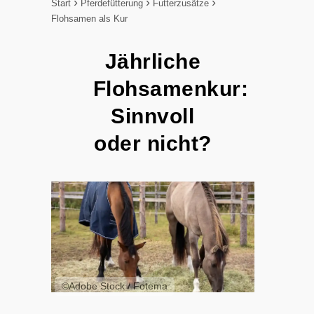
Start
Pferdefütterung
Futterzusätze
Flohsamen als Kur
Jährliche
Flohsamenkur:
Sinnvoll
oder nicht?
©Adobe Stock / Fotema