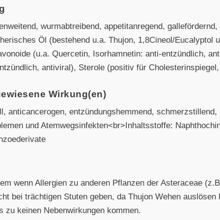
ng
chienweitend, wurmabtreibend, appetitanregend, gallefördernd
therisches Öl (bestehend u.a. Thujon, 1,8Cineol/Eucalyptol
onoide (u.a. Quercetin, Isorhamnetin: anti-entzündlich, ant
ntzündlich, antiviral), Sterole (positiv für Cholesterinspiegel, 
gewiesene Wirkung(en)
riell, anticancerogen, entzündungshemmend, schmerzstillend, 
emen und Atemwegsinfekten<br>Inhaltsstoffe: Naphthochin
nzoederivate
allem wenn Allergien zu anderen Pflanzen der Asteraceae (z
ht bei trächtigen Stuten geben, da Thujon Wehen auslösen
 es zu keinen Nebenwirkungen kommen.