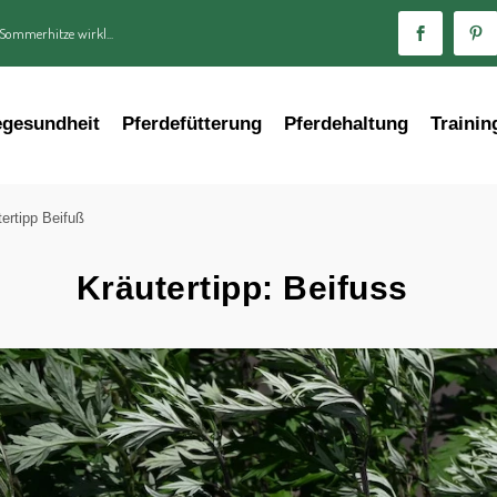
 Sommerhitze wirkl...
egesundheit
Pferdefütterung
Pferdehaltung
Trainin
tertipp Beifuß
Kräutertipp: Beifuss