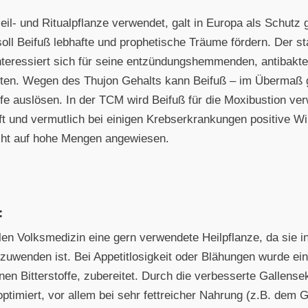
 Heil- und Ritualpflanze verwendet, galt in Europa als Schut
 soll Beifuß lebhafte und prophetische Träume fördern. Der 
teressiert sich für seine entzündungshemmenden, antibakteri
ten. Wegen des Thujon Gehalts kann Beifuß – im Übermaß 
pfe auslösen. In der TCM wird Beifuß für die Moxibustion ve
ft und vermutlich bei einigen Krebserkrankungen positive Wir
 nicht auf hohe Mengen angewiesen.
:
ellen Volksmedizin eine gern verwendete Heilpflanze, da sie i
nzuwenden ist. Bei Appetitlosigkeit oder Blähungen wurde ein
en Bitterstoffe, zubereitet. Durch die verbesserte Gallense
miert, vor allem bei sehr fettreicher Nahrung (z.B. dem Gä