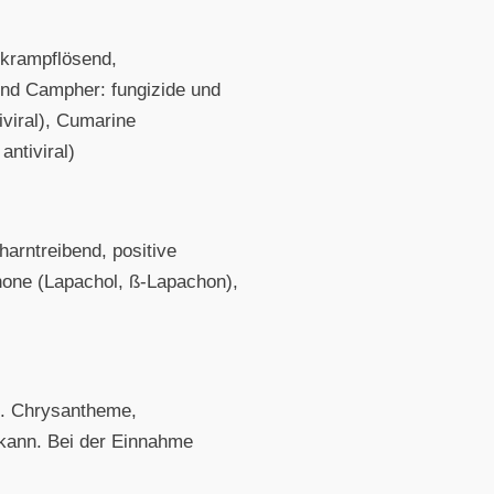
, krampflösend,
 und Campher: fungizide und
iviral), Cumarine
antiviral)
harntreibend, positive
one (Lapachol, ß-Lapachon),
.B. Chrysantheme,
 kann. Bei der Einnahme