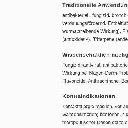
Traditionelle Anwendu
antibakteriell, fungizid, bron
verdauungsfördernd. Enthält ä
wurmabtreibende Wirkung), Flav
(antioxidativ), Triterpene (antie
Wissenschaftlich nach
Fungizid, antiviral, antibakte
Wirkung bei Magen-Darm-Probl
Flavonoide, Anthrachinone, Be
Kontraindikationen
Kontaktallergie möglich, vor 
Gänseblümchen) bestehen. Nic
therapeutischer Dosen sollte