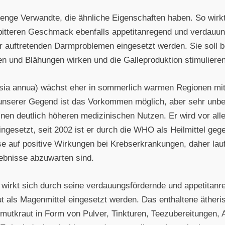
 enge Verwandte, die ähnliche Eigenschaften haben. So wirk
 bitteren Geschmack ebenfalls appetitanregend und verdauun
 auftretenden Darmproblemen eingesetzt werden. Sie soll be
en und Blähungen wirken und die Galleproduktion stimulieren
sia annua) wächst eher in sommerlich warmen Regionen mi
 unserer Gegend ist das Vorkommen möglich, aber sehr unb
inen deutlich höheren medizinischen Nutzen. Er wird vor alle
gesetzt, seit 2002 ist er durch die WHO als Heilmittel geg
se auf positive Wirkungen bei Krebserkrankungen, daher lau
ebnisse abzuwarten sind.
wirkt sich durch seine verdauungsfördernde und appetitanr
 als Magenmittel eingesetzt werden. Das enthaltene ätherisc
mutkraut in Form von Pulver, Tinkturen, Teezubereitungen, 