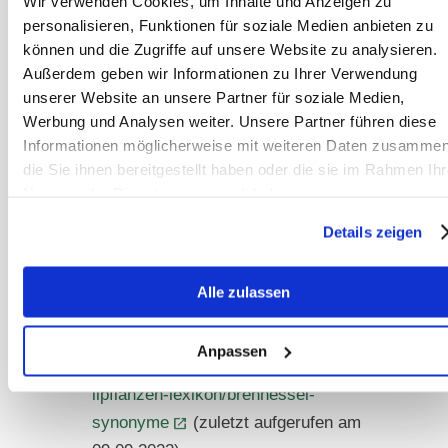
Wir verwenden Cookies, um Inhalte und Anzeigen zu
Ratgeber für Garten, Haushalt und
personalisieren, Funktionen für soziale Medien anbieten zu
Gesundheit. Premio Verlag.
können und die Zugriffe auf unsere Website zu analysieren.
Slovakia.
Außerdem geben wir Informationen zu Ihrer Verwendung
unserer Website an unsere Partner für soziale Medien,
Claudia Dammers (17.06.2012):
Werbung und Analysen weiter. Unsere Partner führen diese
Brennessel – Helfender
Informationen möglicherweise mit weiteren Daten zusammen
Tausendsassa. ATM Akademie für
die Sie ihnen bereitgestellt haben oder die sie im Rahmen Ihr
Tiernaturheilkunde und
Nutzung der Dienste gesammelt haben.
Tierphysiotherapie.
Details zeigen
https://www.atm.de/magazin/brenne
ssel-helfender-tausendsassa
Alle zulassen
Dr. med. Carmen Monasterio:
Brennnessel – Synonyme.
Anpassen
https://www.gesundheit.de/lexika/he
ilpflanzen-lexikon/brennessel-
synonyme
(zuletzt aufgerufen am