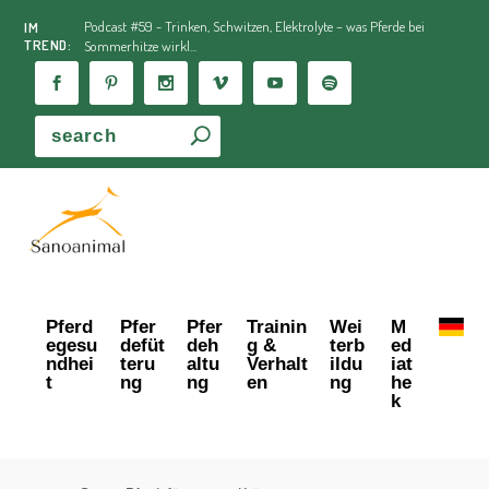
Podcast #59 - Trinken, Schwitzen, Elektrolyte – was Pferde bei
IM
TREND:
Sommerhitze wirkl...
Pferd
Pfer
Pfer
Trainin
Wei
M
egesu
defüt
deh
g &
terb
ed
ndhei
teru
altu
Verhalt
ildu
iat
t
ng
ng
en
ng
he
k