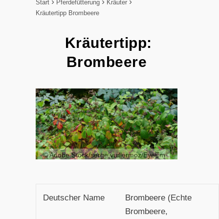
Start
Pferdefütterung
Kräuter
Kräutertipp Brombeere
Kräutertipp:
Brombeere
© Adobe Stock/serge vuillermoz/EyeEm
Deutscher Name
Brombeere (Echte
Brombeere,