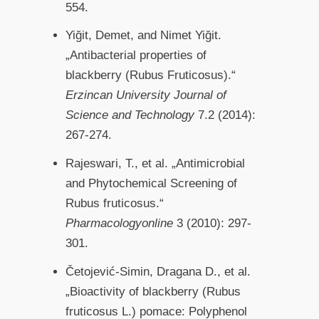
554.
Yiğit, Demet, and Nimet Yiğit.
„Antibacterial properties of
blackberry (Rubus Fruticosus).“
Erzincan University Journal of
Science and Technology
7.2 (2014):
267-274.
Rajeswari, T., et al. „Antimicrobial
and Phytochemical Screening of
Rubus fruticosus.“
Pharmacologyonline
3 (2010): 297-
301.
Četojević-Simin, Dragana D., et al.
„Bioactivity of blackberry (Rubus
fruticosus L.) pomace: Polyphenol