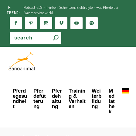
Podcast #59 - Trinken, Schwitzen, Elektrolyte – was Pferde bei
IM
TREND:
Sommerhitze wirkl...
Pferd
Pfer
Pfer
Trainin
Wei
M
egesu
defüt
deh
g &
terb
ed
ndhei
teru
altu
Verhalt
ildu
iat
t
ng
ng
en
ng
he
k