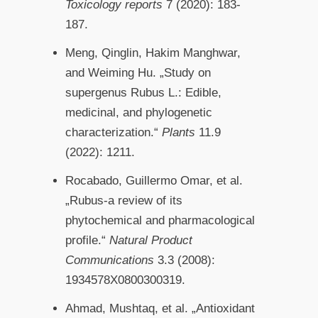
Toxicology reports
7 (2020): 183-
187.
Meng, Qinglin, Hakim Manghwar,
and Weiming Hu. „Study on
supergenus Rubus L.: Edible,
medicinal, and phylogenetic
characterization.“
Plants
11.9
(2022): 1211.
Rocabado, Guillermo Omar, et al.
„Rubus-a review of its
phytochemical and pharmacological
profile.“
Natural Product
Communications
3.3 (2008):
1934578X0800300319.
Ahmad, Mushtaq, et al. „Antioxidant