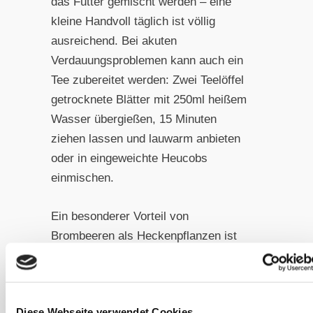
das Futter gemischt werden – eine
kleine Handvoll täglich ist völlig
ausreichend. Bei akuten
Verdauungsproblemen kann auch ein
Tee zubereitet werden: Zwei Teelöffel
getrocknete Blätter mit 250ml heißem
Wasser übergießen, 15 Minuten
ziehen lassen und lauwarm anbieten
oder in eingeweichte Heucobs
einmischen.
Ein besonderer Vorteil von
Brombeeren als Heckenpflanzen ist
ihre lange Verfügbarkeit. Während der
gesamten Vegetationsperiode können
die Pferde frische Blätter und junge
Diese Webseite verwendet Cookies