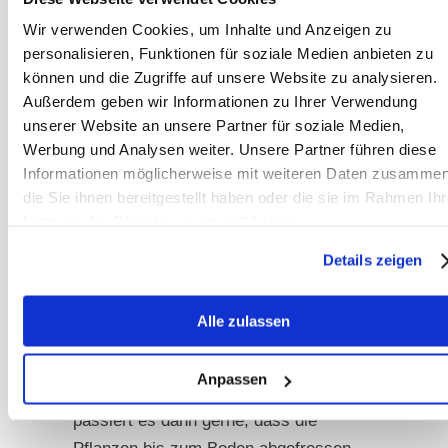
Triebspitzen knabbern. Selbst im
Winter enthalten die immergrünen
Wir verwenden Cookies, um Inhalte und Anzeigen zu
personalisieren, Funktionen für soziale Medien anbieten zu
Blätter noch wertvolle Inhaltsstoffe,
können und die Zugriffe auf unsere Website zu analysieren.
wenn auch nicht mehr so viel wie im
Außerdem geben wir Informationen zu Ihrer Verwendung
Frühjahr.
unserer Website an unsere Partner für soziale Medien,
Werbung und Analysen weiter. Unsere Partner führen diese
Für die Heckenpflanzung eignen sich
Informationen möglicherweise mit weiteren Daten zusammen
besonders robuste Sorten, die sich
die Sie ihnen bereitgestellt haben oder die sie im Rahmen Ihr
Nutzung der Dienste gesammelt haben.
schnell ausbreiten und dichte
Bestände bilden. Du solltest die
Details zeigen
Brombeeren aber unbedingt außerhalb
des Zauns pflanzen, damit die Pferde
Alle zulassen
nicht zu tief in das Dornengestrüpp
gelangen können, was zu
Anpassen
Verletzungsgefahr führt. Außerdem
passiert es dann gerne, dass die