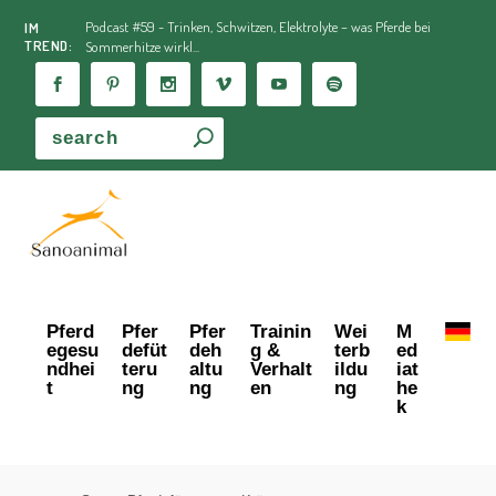
Podcast #59 - Trinken, Schwitzen, Elektrolyte – was Pferde bei
IM
TREND:
Sommerhitze wirkl...
Pferd
Pfer
Pfer
Trainin
Wei
M
egesu
defüt
deh
g &
terb
ed
ndhei
teru
altu
Verhalt
ildu
iat
t
ng
ng
en
ng
he
k