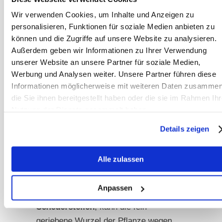
nicht abschließend erforscht, aber die
Wir verwenden Cookies, um Inhalte und Anzeigen zu
personalisieren, Funktionen für soziale Medien anbieten zu
immunmodulatorischen Eigenschaften
können und die Zugriffe auf unsere Website zu analysieren.
von Eibisch sind wissenschaftlich gut
Außerdem geben wir Informationen zu Ihrer Verwendung
belegt. Darüber hinaus gehört Eibisch
unserer Website an unsere Partner für soziale Medien,
zu den potenten Pflanzen in der
Werbung und Analysen weiter. Unsere Partner führen diese
Behandlung
bakterieller
Informationen möglicherweise mit weiteren Daten zusammen
Blasenentzündungen
, auch wenn
die Sie ihnen bereitgestellt haben oder die sie im Rahmen Ihr
Nutzung der Dienste gesammelt haben.
diese beim Pferd glücklicherweise
eher selten sind.
Details zeigen
Bei
äußeren Verletzungen
wie kleinen
Alle zulassen
Wunden, geöffneten Abszessen,
Ekzemen oder
Anpassen
Scheuerstellen
, kann die fein
geriebene Wurzel der Pflanze wegen