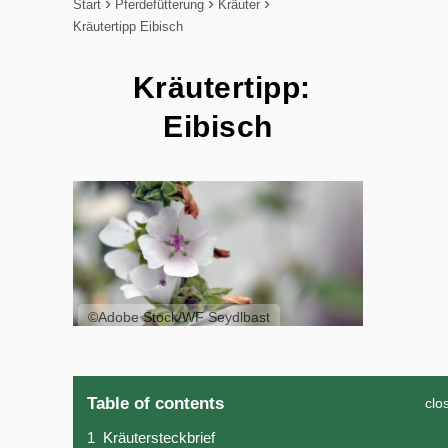
Start
Pferdefütterung
Kräuter
Kräutertipp Eibisch
Kräutertipp:
Eibisch
©Adobe Stock/WF Seydlbast
Table of contents
clo
1
Kräutersteckbrief