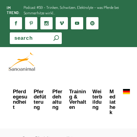
Podcast #59 - Trinken, Schwitzen, Elektrolyte – was Pferde bei
IM
TREND:
Sommerhitze wirkl...
Pferd
Pfer
Pfer
Trainin
Wei
M
egesu
defüt
deh
g &
terb
ed
ndhei
teru
altu
Verhalt
ildu
iat
t
ng
ng
en
ng
he
k