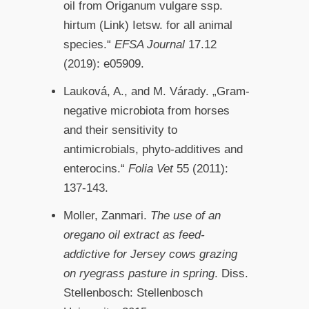
oil from Origanum vulgare ssp.
hirtum (Link) Ietsw. for all animal
species.“
EFSA Journal
17.12
(2019): e05909.
Lauková, A., and M. Várady. „Gram-
negative microbiota from horses
and their sensitivity to
antimicrobials, phyto-additives and
enterocins.“
Folia Vet
55 (2011):
137-143.
Moller, Zanmari.
The use of an
oregano oil extract as feed-
addictive for Jersey cows grazing
on ryegrass pasture in spring
. Diss.
Stellenbosch: Stellenbosch