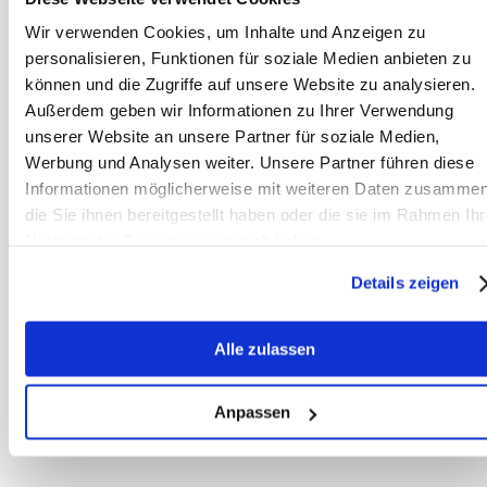
Eigenschaften, welche vor allem dem
Wir verwenden Cookies, um Inhalte und Anzeigen zu
enthaltenen Carvacrol zugeschrieben
personalisieren, Funktionen für soziale Medien anbieten zu
werden. Aufgrund der antimikrobiellen
können und die Zugriffe auf unsere Website zu analysieren.
Wirkung der im Oregano enthaltenen
Außerdem geben wir Informationen zu Ihrer Verwendung
ätherischen Öle hat die Pflanze auch
unserer Website an unsere Partner für soziale Medien,
eine regulierende Wirkung auf
Werbung und Analysen weiter. Unsere Partner führen diese
Informationen möglicherweise mit weiteren Daten zusammen
Dysbiosen des Magen-Darm-Trakts
die Sie ihnen bereitgestellt haben oder die sie im Rahmen Ihr
und kann im Zuge darmsanierender
Nutzung der Dienste gesammelt haben.
Maßnahmen eingesetzt werden. Auch
bei Fehlgärungen im Magen, die sich
Details zeigen
oft durch „Rülpsen“ nach Weidegang
oder Kraftfuttergaben äußern, kann
Alle zulassen
Oregano gegeben werden, um den
Fehlkeimbesatz im Magen zu
Anpassen
reduzieren.