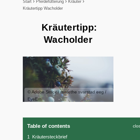
Start
Pferdefütterung
Kräuter
Kräutertipp Wacholder
Kräutertipp:
Wacholder
© Adobe Stock / merethe svarstad eeg /
EyeEm
Table of contents
clo
1
Kräutersteckbrief