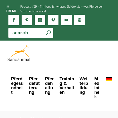
Podcast #59 - Trinken, Schwitzen, Elektrolyte – was Pferde bei
IM
TREND:
Sommerhitze wirkl...
Pferd
Pfer
Pfer
Trainin
Wei
M
egesu
defüt
deh
g &
terb
ed
ndhei
teru
altu
Verhalt
ildu
iat
t
ng
ng
en
ng
he
k