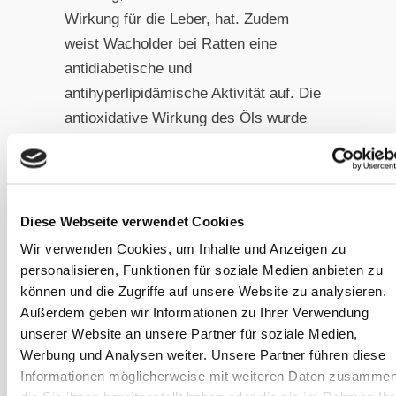
Wirkung für die Leber, hat. Zudem
weist Wacholder bei Ratten eine
antidiabetische und
antihyperlipidämische Aktivität auf. Die
antioxidative Wirkung des Öls wurde
zuerst in vitro (außerhalb des Körpers)
nachgewiesen und später durch eine
in-vivo-Studie (innerhalb des Körpers)
bestätigt.
Diese Webseite verwendet Cookies
Zusammenfassend lässt sich sagen,
Wir verwenden Cookies, um Inhalte und Anzeigen zu
dass Wacholder viele chemische
personalisieren, Funktionen für soziale Medien anbieten zu
Bestandteile enthält, die für
können und die Zugriffe auf unsere Website zu analysieren.
Außerdem geben wir Informationen zu Ihrer Verwendung
verschiedene medizinische und
unserer Website an unsere Partner für soziale Medien,
pharmakologische Eigenschaften
Werbung und Analysen weiter. Unsere Partner führen diese
verantwortlich sind, jedoch sind
Informationen möglicherweise mit weiteren Daten zusammen
weitere Untersuchungen notwendig,