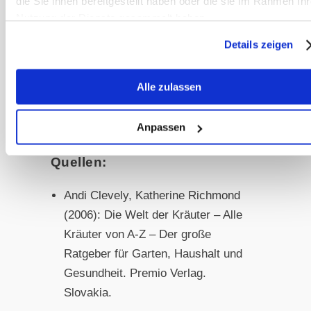
die Sie ihnen bereitgestellt haben oder die sie im Rahmen Ihr
um die medizinische Verwendung zu
Nutzung der Dienste gesammelt haben.
bestätigen.
Details zeigen
Alle Sanoanimal Kräutertipps findest
Alle zulassen
du hier:
https://sanoanimal.de/kraeuter-
Anpassen
pferd/
Quellen:
Andi Clevely, Katherine Richmond
(2006): Die Welt der Kräuter – Alle
Kräuter von A-Z – Der große
Ratgeber für Garten, Haushalt und
Gesundheit. Premio Verlag.
Slovakia.