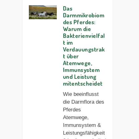
Das
Darmmikrobiom
des Pferdes:
Warum die
Bakterienvielfal
t im
Verdauungstrak
t über
Atemwege,
Immunsystem
und Leistung
mitentscheidet
Wie beeinflusst
die Darmflora des
Pferdes
Atemwege,
Immunsystem &
Leistungsfähigkeit