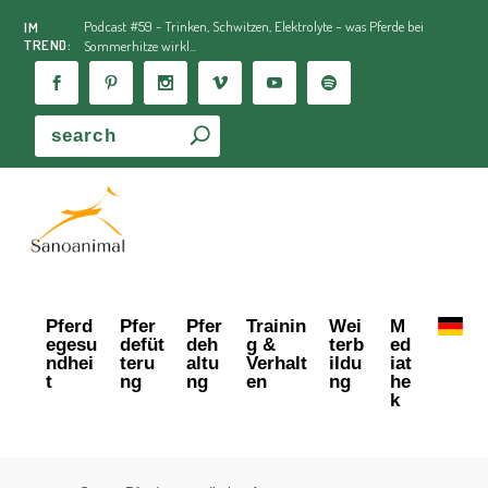
Podcast #59 - Trinken, Schwitzen, Elektrolyte – was Pferde bei
IM
TREND:
Sommerhitze wirkl...
Pferd
Pfer
Pfer
Trainin
Wei
M
egesu
defüt
deh
g &
terb
ed
ndhei
teru
altu
Verhalt
ildu
iat
t
ng
ng
en
ng
he
k