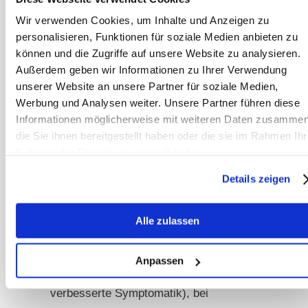
Wir verwenden Cookies, um Inhalte und Anzeigen zu
Einen allergischen Husten kann man
personalisieren, Funktionen für soziale Medien anbieten zu
natürlich nicht mal eben mit ein paar
können und die Zugriffe auf unsere Website zu analysieren.
Kräutern therapieren. Stattdessen
Außerdem geben wir Informationen zu Ihrer Verwendung
muss hier zunächst das Heu bedampft
unserer Website an unsere Partner für soziale Medien,
werden, um den Schimmel abzutöten,
Werbung und Analysen weiter. Unsere Partner führen diese
Informationen möglicherweise mit weiteren Daten zusammen
sodass er keine Sporen mehr
die Sie ihnen bereitgestellt haben oder die sie im Rahmen Ihr
abwerfen kann. Das reine Wässern
Nutzung der Dienste gesammelt haben.
reicht in der Regel nicht aus. Damit
schaltet man den Auslöser für den
Details zeigen
Hustenreiz aus. Im Fall von
Pollenallergikern hilft oft ein
Alle zulassen
Nasennetz beim Ausritt bzw. auf der
Weide (obwohl das keine Pollen
Anpassen
abhält, aber die Pferde zeigen oft eine
verbesserte Symptomatik), bei