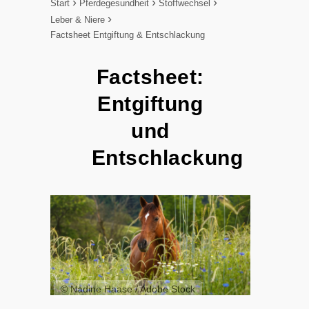
Start
Pferdegesundheit
Stoffwechsel
Leber & Niere
Factsheet Entgiftung & Entschlackung
Factsheet:
Entgiftung
und
Entschlackung
© Nadine Haase / Adobe Stock