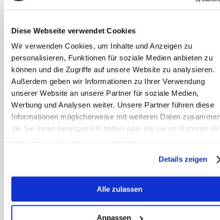
Stoffwechselproblemen?
Fütterung umstellen
Diese Webseite verwendet Cookies
Beim stoffwechselüberlasteten Pferd
Wir verwenden Cookies, um Inhalte und Anzeigen zu
sollte zunächst das Futter optimiert
personalisieren, Funktionen für soziale Medien anbieten zu
werden auf ca. 1,5 – 3 kg zuckerarmes
können und die Zugriffe auf unsere Website zu analysieren.
Heu pro 100 kg Körpergewicht und ein
Außerdem geben wir Informationen zu Ihrer Verwendung
verträgliches Kraftfutter, eventuell
unserer Website an unsere Partner für soziale Medien,
ergänzt durch ein passendes
Werbung und Analysen weiter. Unsere Partner führen diese
Informationen möglicherweise mit weiteren Daten zusammen
Mineralfutter. Zucker, hohe
die Sie ihnen bereitgestellt haben oder die sie im Rahmen Ihr
Proteingehalte und Öl sind unbedingt
Nutzung der Dienste gesammelt haben.
zu vermeiden. Auch Karotten, Brot,
Heulage sollten nicht verfüttert
Details zeigen
werden. Die Umstellung sollte
langsam innerhalb von 4 Wochen
Alle zulassen
durchgeführt werden. Eventuell ist
vorab eine Darmsanierung notwendig.
Anpassen