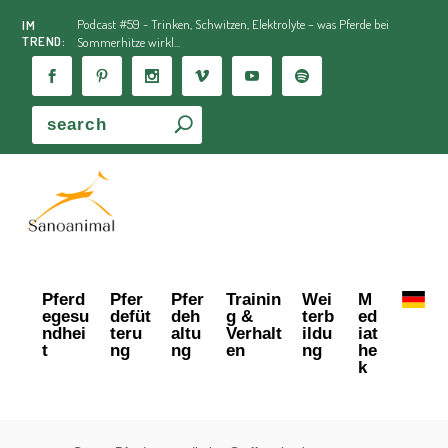
Podcast #59 - Trinken, Schwitzen, Elektrolyte – was Pferde bei
IM
TREND:
Sommerhitze wirkl...
Pferd
Pfer
Pfer
Trainin
Wei
M
egesu
defüt
deh
g &
terb
ed
ndhei
teru
altu
Verhalt
ildu
iat
t
ng
ng
en
ng
he
k