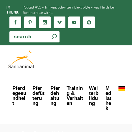
Podcast #59 - Trinken, Schwitzen, Elektrolyte – was Pferde bei
IM
TREND:
Sommerhitze wirkl...
Pferd
Pfer
Pfer
Trainin
Wei
M
egesu
defüt
deh
g &
terb
ed
ndhei
teru
altu
Verhalt
ildu
iat
t
ng
ng
en
ng
he
k