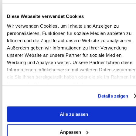
unverzichtbar, da im Gelände
verschiedenste Untergründe zu
Diese Webseite verwendet Cookies
erwarten sind und einem der Liebling
Wir verwenden Cookies, um Inhalte und Anzeigen zu
in der Aufregung auch schnell mal auf
personalisieren, Funktionen für soziale Medien anbieten zu
den Fuß steigt. Helle oder
können und die Zugriffe auf unsere Website zu analysieren.
reflektierende Kleidung erhöht die
Außerdem geben wir Informationen zu Ihrer Verwendung
Sichtbarkeit im Straßenverkehr.
unserer Website an unsere Partner für soziale Medien,
Werbung und Analysen weiter. Unsere Partner führen diese
Positive Erfahrungen
Informationen möglicherweise mit weiteren Daten zusammen
schaffen ohne Überforderung
die Sie ihnen bereitgestellt haben oder die sie im Rahmen Ihr
Nutzung der Dienste gesammelt haben.
Das oberste Ziel des ersten
Geländeausflugs sollte sein, positive
Details zeigen
Erfahrungen zu schaffen. Jede
entspannte Minute, jeder neugierige
Alle zulassen
Blick auf unbekannte Objekte und
jeder ruhige Schritt vorwärts ist ein
Anpassen