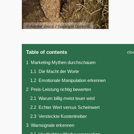
© Adobe Stock / Gabriela Bertolini
Table of contents
clo
1
Marketing-Mythen durchschauen
1.1
Die Macht der Worte
1.2
Emotionale Manipulation erkennen
2
Preis-Leistung richtig bewerten
2.1
Warum billig meist teuer wird
2.2
Echter Wert versus Scheinwert
2.3
Versteckte Kostentreiber
3
Warnsignale erkennen