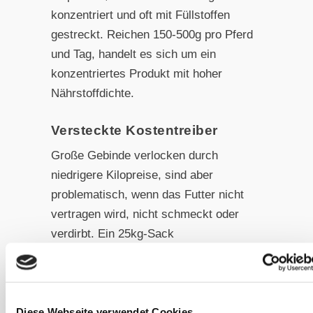
konzentriert und oft mit Füllstoffen
gestreckt. Reichen 150-500g pro Pferd
und Tag, handelt es sich um ein
konzentriertes Produkt mit hoher
Nährstoffdichte.
Versteckte Kostentreiber
Große Gebinde verlocken durch
niedrigere Kilopreise, sind aber
problematisch, wenn das Futter nicht
vertragen wird, nicht schmeckt oder
verdirbt. Ein 25kg-Sack
unbrauchbares Futter ist teurer als ein
5kg-Sack hochwertiges und für das
individuelle Pferd passende (und
schmeckende) Futter. Vor allem bei
Diese Webseite verwendet Cookies