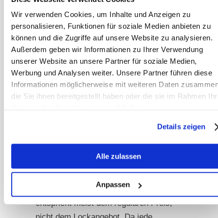
den im Stall oft nicht optimalen
Wir verwenden Cookies, um Inhalte und Anzeigen zu
personalisieren, Funktionen für soziale Medien anbieten zu
Lagerbedingungen (Feuchtigkeit,
können und die Zugriffe auf unsere Website zu analysieren.
Mäuse, Motten…) sollte man sich
Außerdem geben wir Informationen zu Ihrer Verwendung
überlegen, wie viel man realistisch in
unserer Website an unsere Partner für soziale Medien,
welchem Zeitraum verbraucht. Denn
Werbung und Analysen weiter. Unsere Partner führen diese
günstig pro Kilo, aber dafür den halben
Informationen möglicherweise mit weiteren Daten zusammen
Sack entsorgt wegen Schimmel, ist
die Sie ihnen bereitgestellt haben oder die sie im Rahmen Ihr
Nutzung der Dienste gesammelt haben.
am Ende teuer.
Details zeigen
Lockangebote mit extrem niedrigen
Preisen für Erstbestellungen rechnen
Alle zulassen
damit, dass Kunden später auch
weiter kaufen, wenn sie die normalen
Anpassen
Preise zahlen sollen. Die Qualität
entspricht meist dem regulären Preis,
nicht dem Lockangebot. Da jede