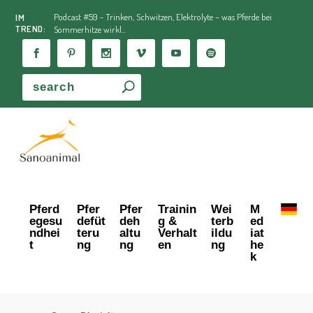
Podcast #59 - Trinken, Schwitzen, Elektrolyte – was Pferde bei
IM
TREND:
Sommerhitze wirkl...
Pferd
Pfer
Pfer
Trainin
Wei
M
egesu
defüt
deh
g &
terb
ed
ndhei
teru
altu
Verhalt
ildu
iat
t
ng
ng
en
ng
he
k