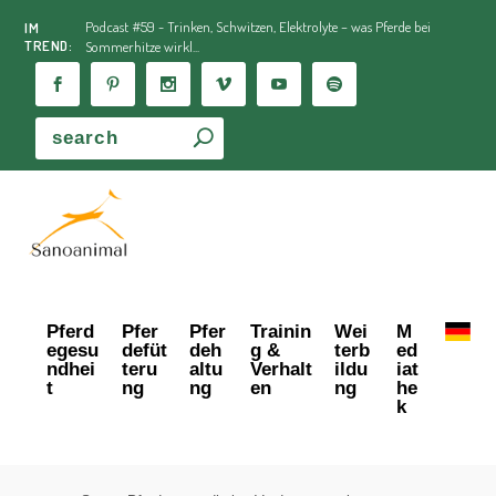
Podcast #59 - Trinken, Schwitzen, Elektrolyte – was Pferde bei
IM
TREND:
Sommerhitze wirkl...
Pferd
Pfer
Pfer
Trainin
Wei
M
egesu
defüt
deh
g &
terb
ed
ndhei
teru
altu
Verhalt
ildu
iat
t
ng
ng
en
ng
he
k