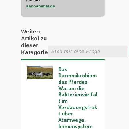
sanoanimal.de
Weitere
Artikel zu
dieser
Kategorie
Das
Darmmikrobiom
des Pferdes:
Warum die
Bakterienvielfal
t im
Verdauungstrak
t über
Atemwege,
Immunsystem